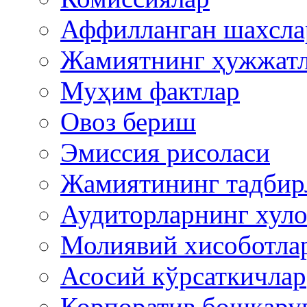
Аффилланган шахсла
Жамиятнинг ҳужжат
Муҳим фактлар
Овоз бериш
Эмиссия рисоласи
Жамиятининг тадбир
Аудиторларнинг хуло
Молиявий хисоботла
Асосий кўрсаткичлар
Корпоратив бошқару