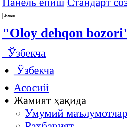
Панель ёпиш
Стандарт со
"Oloy dehqon bozor
Ўзбекча
Ўзбекча
Асосий
Жамият ҳақида
Умумий маълумотла
Раҳбарият