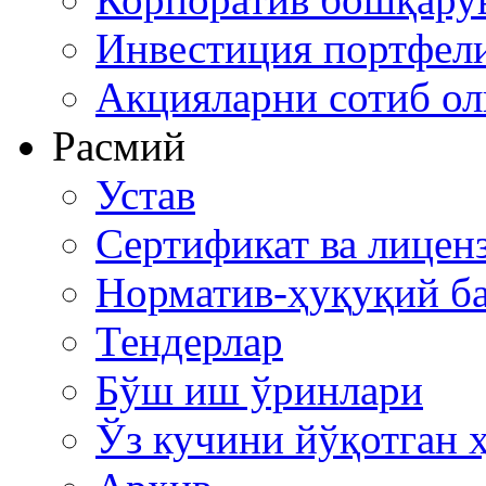
Инвестиция портфел
Акцияларни сотиб о
Расмий
Устав
Сертификат ва лицен
Норматив-ҳуқуқий ба
Тендерлар
Бўш иш ўринлари
Ўз кучини йўқотган 