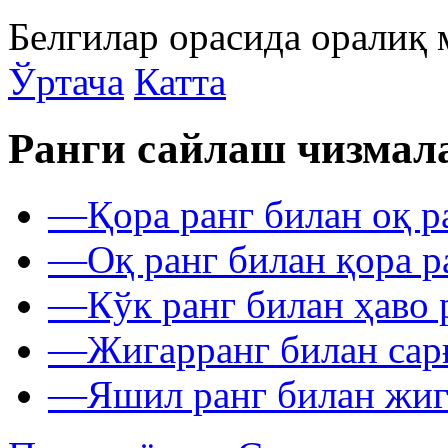
Белгилар орасида оралиқ 
Ўртача
Катта
Ранги сайлаш чизмал
—
Қора ранг билан оқ р
—
Оқ ранг билан қора р
—
Кўк ранг билан ҳаво 
—
Жигарранг билан сар
—
Яшил ранг билан жиг