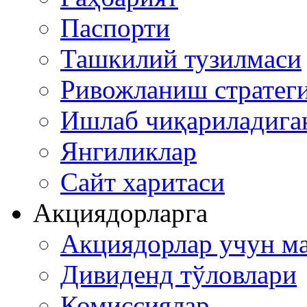
Паспорти
Ташкилий тузилмаси
Ривожланиш стратеги
Ишлаб чиқариладига
Янгиликлар
Сайт харитаси
Акциядорларга
Акциядорлар учун м
Дивиденд тўловлари
Комиссиялар