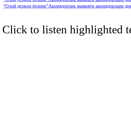
“Олой деҳқон бозори”Акциядорлик жамияти акциядорлари диқ
Click to listen highlighted t