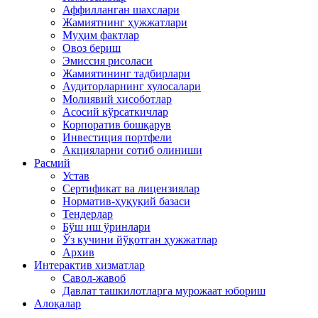
Аффилланган шахслари
Жамиятнинг ҳужжатлари
Муҳим фактлар
Овоз бериш
Эмиссия рисоласи
Жамиятининг тадбирлари
Аудиторларнинг хулосалари
Молиявий хисоботлар
Асосий кўрсаткичлар
Корпоратив бошқарув
Инвестиция портфели
Акцияларни сотиб олиниши
Расмий
Устав
Сертификат ва лицензиялар
Норматив-ҳуқуқий базаси
Тендерлар
Бўш иш ўринлари
Ўз кучини йўқотган ҳужжатлар
Архив
Интерактив хизматлар
Савол-жавоб
Давлат ташкилотларга мурожаат юбориш
Алоқалар