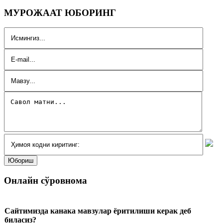
МУРОЖААТ ЮБОРИНГ
Онлайн сўровнома
Сайтимизда канака мавзулар ёритилиши керак деб
биласиз?