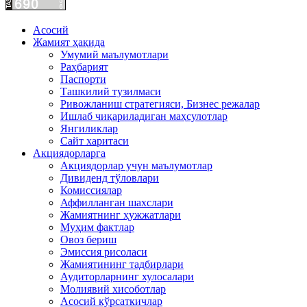
Асосий
Жамият ҳақида
Умумий маълумотлари
Раҳбарият
Паспорти
Ташкилий тузилмаси
Ривожланиш стратегияси, Бизнес режалар
Ишлаб чиқариладиган маҳсулотлар
Янгиликлар
Сайт харитаси
Акциядорларга
Акциядорлар учун маълумотлар
Дивиденд тўловлари
Комиссиялар
Аффилланган шахслари
Жамиятнинг ҳужжатлари
Муҳим фактлар
Овоз бериш
Эмиссия рисоласи
Жамиятининг тадбирлари
Аудиторларнинг хулосалари
Молиявий хисоботлар
Асосий кўрсаткичлар