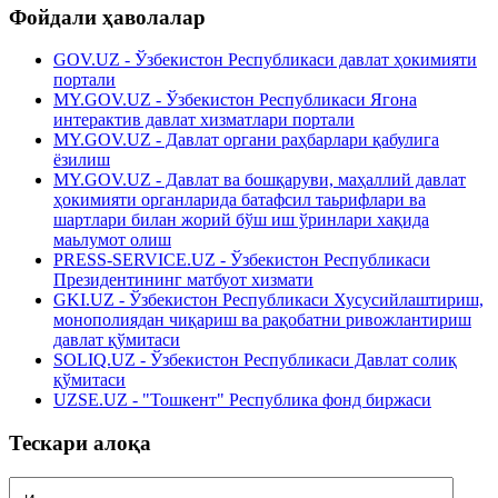
Фойдали ҳаволалар
GOV.UZ - Ўзбекистон Республикаси давлат ҳокимияти
портали
MY.GOV.UZ - Ўзбекистон Республикаси Ягона
интерактив давлат хизматлари портали
MY.GOV.UZ - Давлат органи раҳбарлари қабулига
ёзилиш
MY.GOV.UZ - Давлат ва бошқаруви, маҳаллий давлат
ҳокимияти органларида батафсил таьрифлари ва
шартлари билан жорий бўш иш ўринлари хақида
маьлумот олиш
PRESS-SERVICE.UZ - Ўзбекистон Республикаси
Президентининг матбуот хизмати
GKI.UZ - Ўзбекистон Республикаси Хусусийлаштириш,
монополиядан чиқариш ва рақобатни ривожлантириш
давлат қўмитаси
SOLIQ.UZ - Ўзбекистон Республикаси Давлат солиқ
қўмитаси
UZSE.UZ - "Тошкент" Республика фонд биржаси
Тескари алоқа