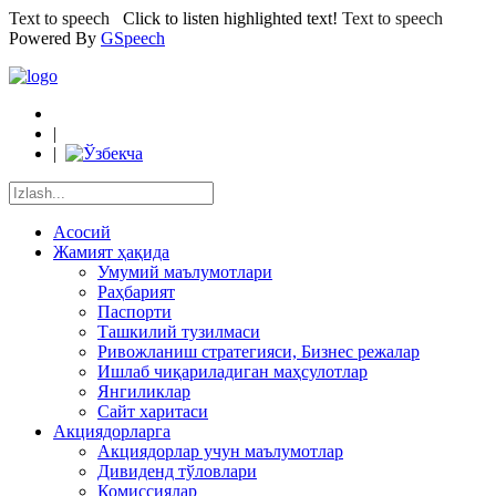
Text to speech
Click to listen highlighted text!
Text to speech
Powered By
GSpeech
|
|
Асосий
Жамият ҳақида
Умумий маълумотлари
Раҳбарият
Паспорти
Ташкилий тузилмаси
Ривожланиш стратегияси, Бизнес режалар
Ишлаб чиқариладиган маҳсулотлар
Янгиликлар
Сайт харитаси
Акциядорларга
Акциядорлар учун маълумотлар
Дивиденд тўловлари
Комиссиялар