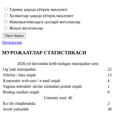
Тармоқ ҳақида кўпроқ маълумот
Ҳизматлар ҳақида кўпроқ маълумот
Мамлакатимиздаги долзарб янгиликлар
Жаҳон янгиликлар
Натижалар
МУРОЖААТЛАР СТАТИСТИКАСИ
2026-yil davomida kelib tushgan murojaatlar soni:
Og`zaki murojaatlar:
22
Telefon / faks orqali:
13
Korporativ web-sayt / e-mail orqali
4
Yagona interaktiv davlat xizmatlari portali orqali:
1
Boshqa usullari orqali:
0
Umumiy soni: 40
Ko’rib chiqilmokda:
2
Javob yuborildi:
38