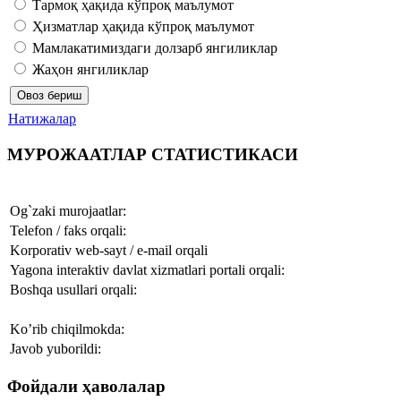
Тармоқ ҳақида кўпроқ маълумот
Ҳизматлар ҳақида кўпроқ маълумот
Мамлакатимиздаги долзарб янгиликлар
Жаҳон янгиликлар
Натижалар
МУРОЖААТЛАР СТАТИСТИКАСИ
Og`zaki murojaatlar:
Telefon / faks orqali:
Korporativ web-sayt / e-mail orqali
Yagona interaktiv davlat xizmatlari portali orqali:
Boshqa usullari orqali:
Ko’rib chiqilmokda:
Javob yuborildi:
Фойдали ҳаволалар