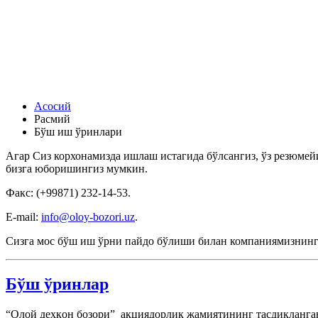
Асосий
Расмий
Бўш иш ўринлари
Агар Сиз корхонамизда ишлаш истагида бўлсангиз, ўз резюме
бизга юборишингиз мумкин.
Факс: (+99871) 232-14-53.
E-mail:
info@oloy-bozori.uz
.
Сизга мос бўш иш ўрни пайдо бўлиши билан компаниямизнинг 
Бўш ўринлар
“Олой деҳқон бозори” акциядорлик жамиятининг тасдиқланган