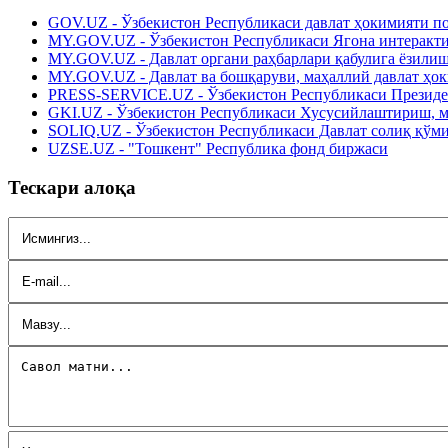
GOV.UZ - Ўзбекистон Республикаси давлат ҳокимияти п
MY.GOV.UZ - Ўзбекистон Республикаси Ягона интеракти
MY.GOV.UZ - Давлат органи раҳбарлари қабулига ёзили
MY.GOV.UZ - Давлат ва бошқаруви, маҳаллий давлат ҳо
PRESS-SERVICE.UZ - Ўзбекистон Республикаси Президе
GKI.UZ - Ўзбекистон Республикаси Хусусийлаштириш, м
SOLIQ.UZ - Ўзбекистон Республикаси Давлат солиқ қўм
UZSE.UZ - "Тошкент" Республика фонд биржаси
Тескари алоқа