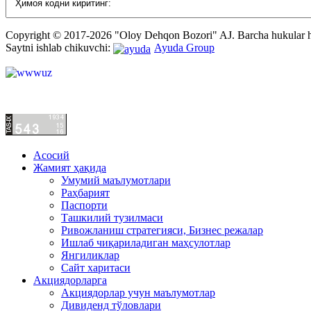
Copyright © 2017-2026 "Oloy Dehqon Bozori" AJ.
Barcha hukular
Saytni ishlab chikuvchi:
Ayuda Group
Асосий
Жамият ҳақида
Умумий маълумотлари
Раҳбарият
Паспорти
Ташкилий тузилмаси
Ривожланиш стратегияси, Бизнес режалар
Ишлаб чиқариладиган маҳсулотлар
Янгиликлар
Сайт харитаси
Акциядорларга
Акциядорлар учун маълумотлар
Дивиденд тўловлари