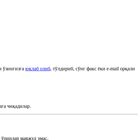
н ўзингизга
юклаб олиб
, тўлдириб, сўнг факс ёки e-mail орқали
га чиқадилар.
 ўринлар мавжуд эмас.