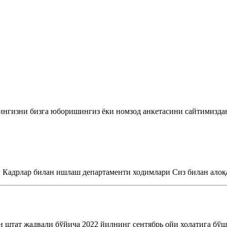
йингизни бизга юборишингиз ёки номзод анкетасини сайтимизда
Кадрлар билан ишлаш департаменти ходимлари Сиз билан алоқа
 штат жадвали бўйича 2022 йилнинг сентябрь ойи холатига бўш