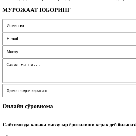
МУРОЖААТ ЮБОРИНГ
Онлайн сўровнома
Сайтимизда канака мавзулар ёритилиши керак деб биласиз