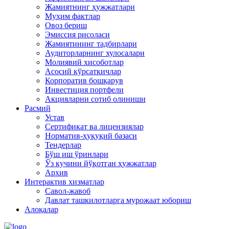
Жамиятнинг ҳужжатлари
Муҳим фактлар
Овоз бериш
Эмиссия рисоласи
Жамиятининг тадбирлари
Аудиторларнинг хулосалари
Молиявий хисоботлар
Асосий кўрсаткичлар
Корпоратив бошқарув
Инвестиция портфели
Акцияларни сотиб олиниши
Расмий
Устав
Сертификат ва лицензиялар
Норматив-ҳуқуқий базаси
Тендерлар
Бўш иш ўринлари
Ўз кучини йўқотган ҳужжатлар
Архив
Интерактив хизматлар
Савол-жавоб
Давлат ташкилотларга мурожаат юбориш
Алоқалар