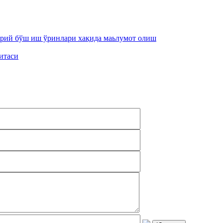
орий бўш иш ўринлари хақида маьлумот олиш
итаси