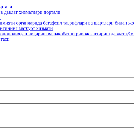
ортали
в давлат хизматлари портали
ш
кимияти органларида батафсил таьрифлари ва шартлари билан ж
нтининг матбуот хизмати
онополиядан чиқариш ва рақобатни ривожлантириш давлат қўм
итаси