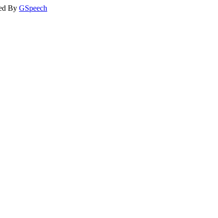
ed By
GSpeech