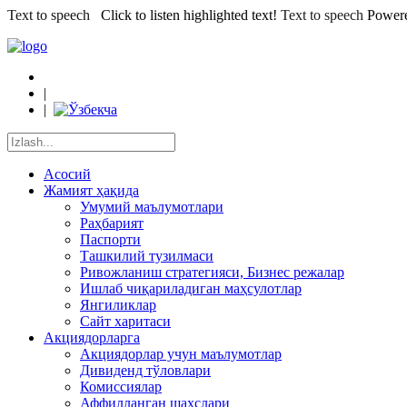
Text to speech
Click to listen highlighted text!
Text to speech
Power
|
|
Асосий
Жамият ҳақида
Умумий маълумотлари
Раҳбарият
Паспорти
Ташкилий тузилмаси
Ривожланиш стратегияси, Бизнес режалар
Ишлаб чиқариладиган маҳсулотлар
Янгиликлар
Сайт харитаси
Акциядорларга
Акциядорлар учун маълумотлар
Дивиденд тўловлари
Комиссиялар
Аффилланган шахслари