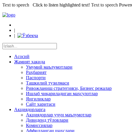
Text to speech
Click to listen highlighted text!
Text to speech
Power
|
|
Асосий
Жамият ҳақида
Умумий маълумотлари
Раҳбарият
Паспорти
Ташкилий тузилмаси
Ривожланиш стратегияси, Бизнес режалар
Ишлаб чиқариладиган маҳсулотлар
Янгиликлар
Сайт харитаси
Акциядорларга
Акциядорлар учун маълумотлар
Дивиденд тўловлари
Комиссиялар
Аффилланган шахслари