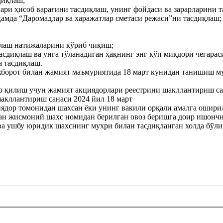
диқлаш;
лари ҳисоб варағини тасдиқлаш, унинг фойдаси ва зарарларини 
амда “Даромадлар ва харажатлар сметаси режаси”ни тасдиқлаш;
олаш натижаларини кўриб чиқиш;
сдиқлаш ва унга тўланадиган ҳақнинг энг кўп миқдори чегарас
а тасдиқлаш.
хборот билан жамият маъмуриятида 18 март кунидан танишиш м
 қилиш учун жамият акциядорлари реестрини шакллантириш са
акллантириш санаси 2024 йил 18 март
дор томонидан шахсан ёки унинг вакили орқали амалга ошири
ан жисмоний шахс номидан берилган овоз беришга доир ишончн
а ушбу юридик шахснинг мухри билан тасдиқланган холда бўли