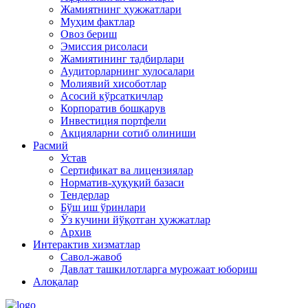
Жамиятнинг ҳужжатлари
Муҳим фактлар
Овоз бериш
Эмиссия рисоласи
Жамиятининг тадбирлари
Аудиторларнинг хулосалари
Молиявий хисоботлар
Асосий кўрсаткичлар
Корпоратив бошқарув
Инвестиция портфели
Акцияларни сотиб олиниши
Расмий
Устав
Сертификат ва лицензиялар
Норматив-ҳуқуқий базаси
Тендерлар
Бўш иш ўринлари
Ўз кучини йўқотган ҳужжатлар
Архив
Интерактив хизматлар
Савол-жавоб
Давлат ташкилотларга мурожаат юбориш
Алоқалар