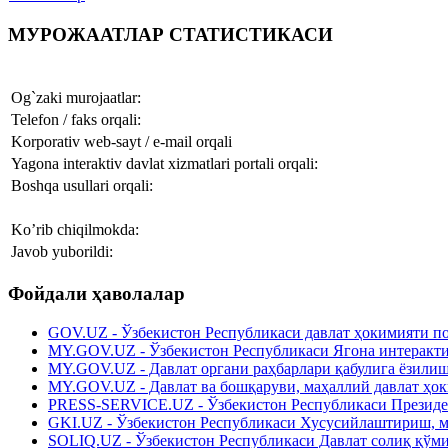
МУРОЖААТЛАР СТАТИСТИКАСИ
Og`zaki murojaatlar:
Telefon / faks orqali:
Korporativ web-sayt / e-mail orqali
Yagona interaktiv davlat xizmatlari portali orqali:
Boshqa usullari orqali:
Ko’rib chiqilmokda:
Javob yuborildi:
Фойдали ҳаволалар
GOV.UZ - Ўзбекистон Республикаси давлат ҳокимияти п
MY.GOV.UZ - Ўзбекистон Республикаси Ягона интеракти
MY.GOV.UZ - Давлат органи раҳбарлари қабулига ёзили
MY.GOV.UZ - Давлат ва бошқаруви, маҳаллий давлат ҳо
PRESS-SERVICE.UZ - Ўзбекистон Республикаси Президе
GKI.UZ - Ўзбекистон Республикаси Хусусийлаштириш, м
SOLIQ.UZ - Ўзбекистон Республикаси Давлат солиқ қўм