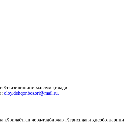
ши ўтказилишини маълум қилади.
и:
oloy.dehqonbozori@mail.ru
.
а кўрилаётган чора-тадбирлар тўғрисидаги ҳисоботларини