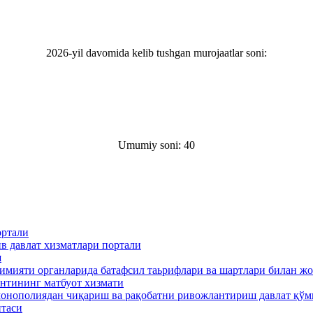
2026-yil davomida kelib tushgan murojaatlar soni:
Umumiy soni: 40
ортали
в давлат хизматлари портали
ш
кимияти органларида батафсил таьрифлари ва шартлари билан ж
нтининг матбуот хизмати
онополиядан чиқариш ва рақобатни ривожлантириш давлат қўм
итаси