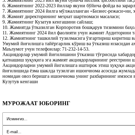
5. Жамиятнинг 2023 йил якуни бўйича йиллик ҳисоботини тас
6. Жамиятнинг 2022-2023 йиллар якуни бўйича фойда ва зарар
7. Жамиятнинг 2024 йилга мўлжалланган «Бизнес-режаси»ни, ҳ
8. Жамият директорининг меҳнат шартномаси масаласи;
9. Жамиятнинг Кузатув кенгашини сайлаш;
10. Жамиятда ўтказилган Корпоротив бошқарув тизимини баҳ
11. Жамиятнинг 2024 йил фаолияти учун жамият Аудиторини та
12. Жамиятнинг ташкилий тузилмасига ўзгартириш киритиш в
Умумий йиғилишга тайёргарлик кўриш ва ўтказиш юзасидан а
Маълумот учун телефонлар: 71-232-14-53.
Акциядорлар умумий йиғилишини ўтказиш тўғрисида хабардор
қатнашиш хуқуқига эга жамият акциядорларининг реестрини ш
Акциядорларни умумий йигилишга иштирок этиш хуқуқи акция
йиғилишида ёзма шаклда тузилган ишончнома асосида жумлад
номидан овоз беришга ишончнома унинг рахбарининг имзоси в
Кузутув кенгаши
МУРОЖААТ ЮБОРИНГ