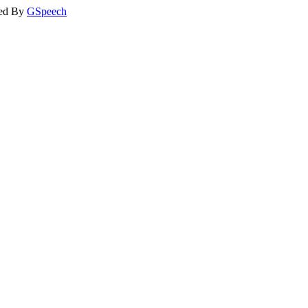
ed By
GSpeech