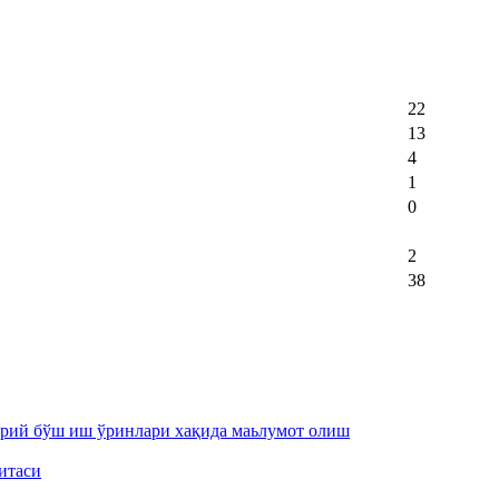
22
13
4
1
0
2
38
орий бўш иш ўринлари хақида маьлумот олиш
итаси