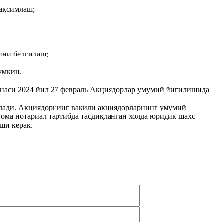
тақсимлаш;
ини белгилаш;
умкин.
наси 2024 йил 27 февраль Акциядорлар умумий йиғилишида
лади. Акциядорнинг вакили акциядорларнинг умумий
ома нотариал тартибда тасдиқланган холда юридик шахс
ши керак.