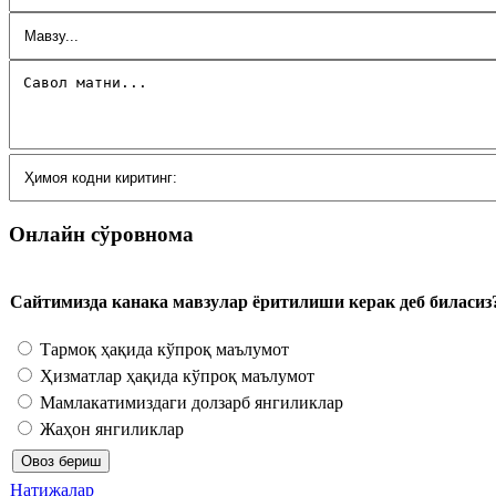
Онлайн сўровнома
Сайтимизда канака мавзулар ёритилиши керак деб биласиз
Тармоқ ҳақида кўпроқ маълумот
Ҳизматлар ҳақида кўпроқ маълумот
Мамлакатимиздаги долзарб янгиликлар
Жаҳон янгиликлар
Натижалар