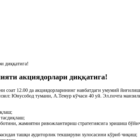
и диққатига!
ияти акциядорлари диққатига!
уни соат 12.00 да акциядорларининг навбатдаги умумий йиғили
ил: Юнусобод тумани, А.Темур кўчаси 40 уй. Эл.почта манзил
иқлаш;
 тасдиқлаш;
оботини, жамиятни ривожлантириш стратегиясига эришиш бўйич
асидан ташқи аудиторлик текшируви хулосасини кўриб чиқиш;