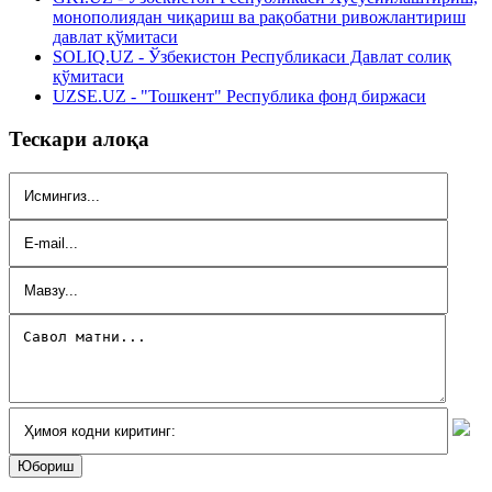
монополиядан чиқариш ва рақобатни ривожлантириш
давлат қўмитаси
SOLIQ.UZ - Ўзбекистон Республикаси Давлат солиқ
қўмитаси
UZSE.UZ - "Тошкент" Республика фонд биржаси
Тескари алоқа