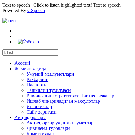
Text to speech
Click to listen highlighted text!
Text to speech
Powered By
GSpeech
|
|
Асосий
Жамият ҳақида
Умумий маълумотлари
Раҳбарият
Паспорти
Ташкилий тузилмаси
Ривожланиш стратегияси, Бизнес режалар
Ишлаб чиқариладиган маҳсулотлар
Янгиликлар
Сайт харитаси
Акциядорларга
Акциядорлар учун маълумотлар
Дивиденд тўловлари
Комиссиялар