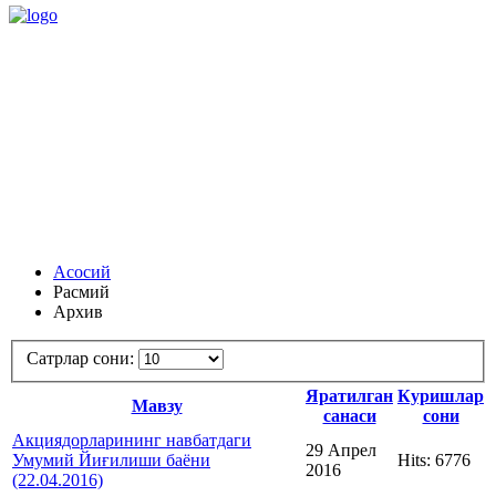
Асосий
Расмий
Архив
Сатрлар сони:
Яратилган
Куришлар
Мавзу
санаси
сони
Акциядорларининг навбатдаги
29 Апрел
Умумий Йиғилиши баёни
Hits: 6776
2016
(22.04.2016)