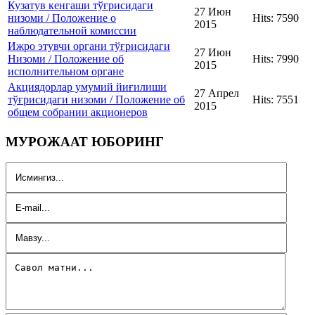
Кузатув кенгаши тўғрисидаги
27 Июн
низоми / Положение о
Hits: 7590
2015
наблюдательной комиссии
Ижро этувчи органи тўғрисидаги
27 Июн
Низоми / Положение об
Hits: 7990
2015
исполнительном органе
Акциядорлар умумий йиғилиши
27 Апрел
тўғрисидаги низоми / Положение об
Hits: 7551
2015
общем собрании акционеров
МУРОЖААТ ЮБОРИНГ