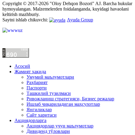
Copyright © 2017-2026 "Oloy Dehqon Bozori" AJ.
Barcha hukular
hymoyalangan.
Malzemelerden foidalanganda, kuyidagi havaolani
keltirish mazhburiy.
Saytni ishlab chikuvchi:
Ayuda Group
Асосий
Жамият ҳақида
Умумий маълумотлари
Раҳбарият
Паспорти
Ташкилий тузилмаси
Ривожланиш стратегияси, Бизнес режалар
Ишлаб чиқариладиган маҳсулотлар
Янгиликлар
Сайт харитаси
Акциядорларга
Акциядорлар учун маълумотлар
Дивиденд тўловлари