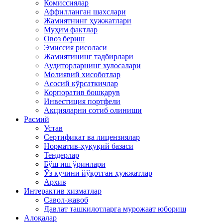
Комиссиялар
Аффилланган шахслари
Жамиятнинг ҳужжатлари
Муҳим фактлар
Овоз бериш
Эмиссия рисоласи
Жамиятининг тадбирлари
Аудиторларнинг хулосалари
Молиявий хисоботлар
Асосий кўрсаткичлар
Корпоратив бошқарув
Инвестиция портфели
Акцияларни сотиб олиниши
Расмий
Устав
Сертификат ва лицензиялар
Норматив-ҳуқуқий базаси
Тендерлар
Бўш иш ўринлари
Ўз кучини йўқотган ҳужжатлар
Архив
Интерактив хизматлар
Савол-жавоб
Давлат ташкилотларга мурожаат юбориш
Алоқалар