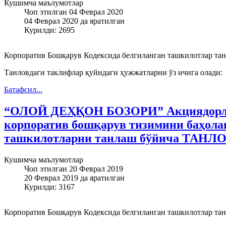
Кушимча маълумотлар
Чоп этилган 04 Феврал 2020
04 Феврал 2020 да яратилган
Курилди: 2695
Корпоратив Бошқарув Кодексида белгиланган ташкилотлар тан
Танловдаги таклифлар қуйидаги ҳужжатларни ўз ичига олади:
Батафсил...
“ОЛОЙ ДЕҲҚОН БОЗОРИ” Акциядорлик
корпоратив бошқарув тизимини баҳола
ташкилотларни танлаш бўйича ТАНЛО
Кушимча маълумотлар
Чоп этилган 20 Феврал 2019
20 Феврал 2019 да яратилган
Курилди: 3167
Корпоратив Бошқарув Кодексида белгиланган ташкилотлар тан