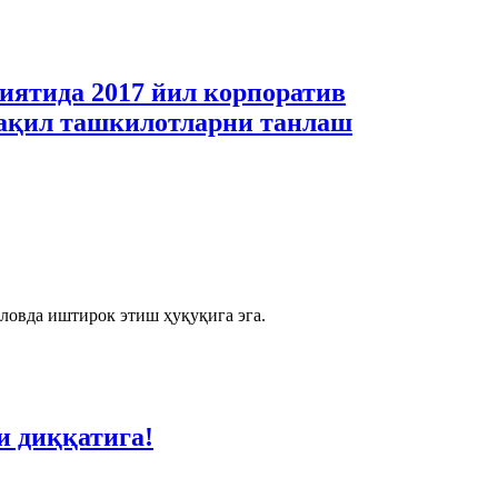
иятида 2017 йил корпоратив
тақил ташкилотларни танлаш
ловда иштирок этиш ҳуқуқига эга.
и диққатига!