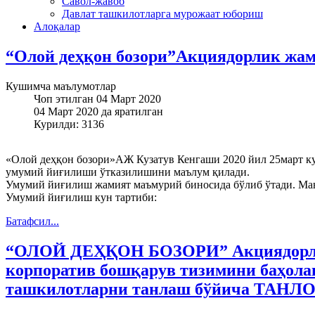
Савол-жавоб
Давлат ташкилотларга мурожаат юбориш
Алоқалар
“Олой деҳқон бозори”Акциядорлик жам
Кушимча маълумотлар
Чоп этилган 04 Март 2020
04 Март 2020 да яратилган
Курилди: 3136
«Олой деҳқон бозори»АЖ Кузатув Кенгаши 2020 йил 25март ку
умумий йиғилиши ўтказилишини маълум қилади.
Умумий йиғилиш жамият маъмурий биносида бўлиб ўтади. Ман
Умумий йиғилиш кун тартиби:
Батафсил...
“ОЛОЙ ДЕҲҚОН БОЗОРИ” Акциядорли
корпоратив бошқарув тизимини баҳола
ташкилотларни танлаш бўйича ТАНЛО