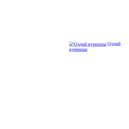
Оддий
куриниш