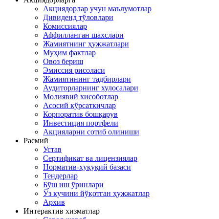
Акциядорлар учун маълумотлар
Дивиденд тўловлари
Комиссиялар
Аффилланган шахслари
Жамиятнинг ҳужжатлари
Муҳим фактлар
Овоз бериш
Эмиссия рисоласи
Жамиятининг тадбирлари
Аудиторларнинг хулосалари
Молиявий хисоботлар
Асосий кўрсаткичлар
Корпоратив бошқарув
Инвестиция портфели
Акцияларни сотиб олиниши
Расмий
Устав
Сертификат ва лицензиялар
Норматив-ҳуқуқий базаси
Тендерлар
Бўш иш ўринлари
Ўз кучини йўқотган ҳужжатлар
Архив
Интерактив хизматлар