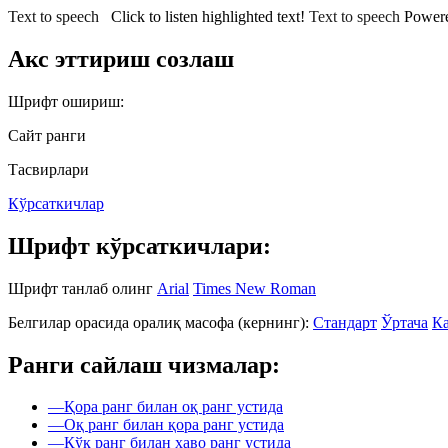
Text to speech
Click to listen highlighted text!
Text to speech
Power
Акс эттириш созлаш
Шрифт ошириш:
Сайт ранги
Тасвирлари
Кўрсаткичлар
Шрифт кўрсаткичлари:
Шрифт танлаб олинг
Arial
Times New Roman
Белгилар орасида оралиқ масофа (кернинг):
Стандарт
Ўртача
Ка
Ранги сайлаш чизмалар:
—
Қора ранг билан оқ ранг устида
—
Оқ ранг билан қора ранг устида
—
Кўк ранг билан ҳаво ранг устида