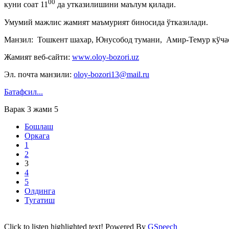
00
куни соат 11
да утказилишини маълум қилади.
Умумий мажлис жамият маъмурият биносида ўтказилади.
Манзил: Тошкент шахар, Юнусобод тумани, Амир-Темур кўча
Жамият веб-сайти:
www.oloy-bozori.uz
Эл. почта манзили:
oloy-bozori13@mail.ru
Батафсил...
Варак 3 жами 5
Бошлаш
Оркага
1
2
3
4
5
Олдинга
Тугатиш
Click to listen highlighted text!
Powered By
GSpeech