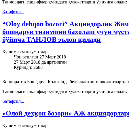
Танловдаги таклифлар қуйидаги ҳужжатларни ўз ичига олади:
Батафсил...
“Oloy dehqon bozori” Акциядорлик Жам
бошқарув тизимини баҳолаш учун мус
бўйича ТАНЛОВ эълон қилади
Кушимча маълумотлар
Чоп этилган 27 Март 2018
27 Март 2018 да яратилган
Курилди: 2685
Корпоратив Бошқарув Кодексида белгиланган ташкилотлар тан
Танловдаги таклифлар қуйидаги ҳужжатларни ўз ичига олади:
Батафсил...
«Олой деҳқон бозори» АЖ акциядорлар
Кушимча маълумотлар