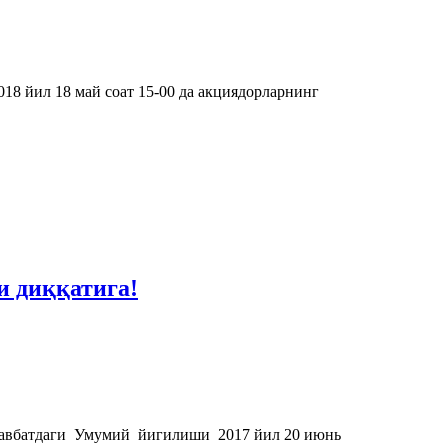
018 йил 18 май соат 15-00 да акциядорларнинг
и диққатига!
 навбатдаги Умумий йигилиши 2017 йил 20 июнь