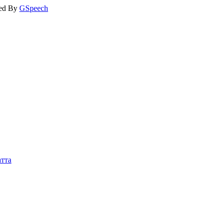
ed By
GSpeech
тта