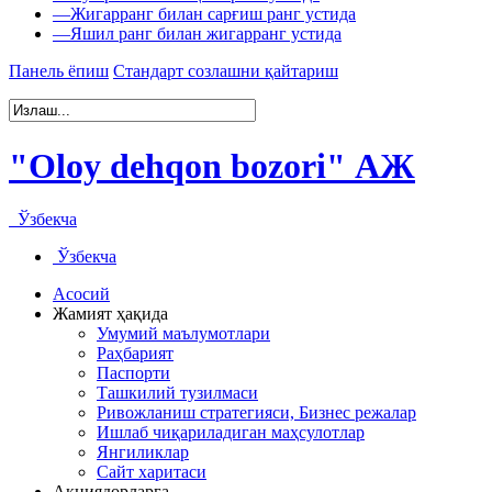
—
Жигарранг билан сарғиш ранг устида
—
Яшил ранг билан жигарранг устида
Панель ёпиш
Стандарт созлашни қайтариш
"Oloy dehqon bozori" АЖ
Ўзбекча
Ўзбекча
Асосий
Жамият ҳақида
Умумий маълумотлари
Раҳбарият
Паспорти
Ташкилий тузилмаси
Ривожланиш стратегияси, Бизнес режалар
Ишлаб чиқариладиган маҳсулотлар
Янгиликлар
Сайт харитаси
Акциядорларга