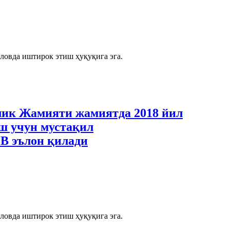
ловда иштирок этиш ҳуқуқига эга.
 Жамияти жамиятда 2018 йил
ш учун мустақил
В эълон қилади
ловда иштирок этиш ҳуқуқига эга.