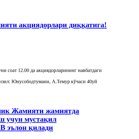
ияти акциядорлари диққатига!
ни соат 12.00 да акциядорларининг навбатдаги
зил: Юнусободтумани, А.Темур кўчаси 40уй
к Жамияти жамиятда
ш учун мустақил
В эълон қилади