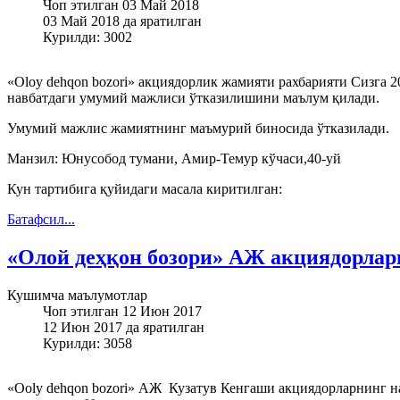
Чоп этилган 03 Май 2018
03 Май 2018 да яратилган
Курилди: 3002
«Oloy dehqon bozori» акциядорлик жамияти рахбарияти Сизга 2
навбатдаги умумий мажлиси ўтказилишини маълум қилади.
Умумий мажлис жамиятнинг маъмурий биносида ўтказилади.
Манзил: Юнусобод тумани, Амир-Темур кўчаси,40-уй
Кун тартибига қуйидаги масала киритилган:
Батафсил...
«Олой деҳқон бозори» АЖ акциядорлар
Кушимча маълумотлар
Чоп этилган 12 Июн 2017
12 Июн 2017 да яратилган
Курилди: 3058
«Ooly dehqon bozori» АЖ Кузатув Кенгаши акциядорларнинг