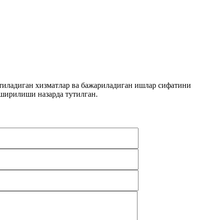
тиладиган хизматлар ва бажариладиган ишлар сифатини
ширилиши назарда тутилган.