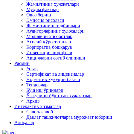
Жамиятнинг ҳужжатлари
Муҳим фактлар
Овоз бериш
Эмиссия рисоласи
Жамиятининг тадбирлари
Аудиторларнинг хулосалари
Молиявий хисоботлар
Асосий кўрсаткичлар
Корпоратив бошқарув
Инвестиция портфели
Акцияларни сотиб олиниши
Расмий
Устав
Сертификат ва лицензиялар
Норматив-ҳуқуқий базаси
Тендерлар
Бўш иш ўринлари
Ўз кучини йўқотган ҳужжатлар
Архив
Интерактив хизматлар
Савол-жавоб
Давлат ташкилотларга мурожаат юбориш
Алоқалар