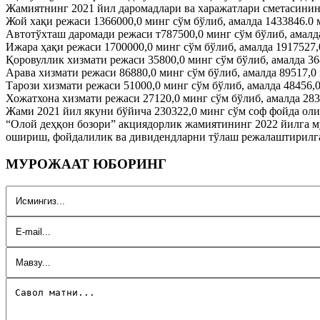
Жамиятнинг 2021 йил даромадлари ва харажатлари сметасинин
Жой хақи режаси 1366000,0 минг сўм бўлиб, амалда 1433846.0 
Автотўхташ даромади режаси т787500,0 минг сўм бўлиб, амалд
Ижара ҳақи режаси 1700000,0 минг сўм бўлиб, амалда 1917527,
Қоровуллик хизмати режаси 35800,0 минг сўм бўлиб, амалда 36
Арава хизмати режаси 86880,0 минг сўм бўлиб, амалда 89517,0
Тарози хизмати режаси 51000,0 минг сўм бўлиб, амалда 48456,
Хожатхона хизмати режаси 27120,0 минг сўм бўлиб, амалда 283
Жами 2021 йил якуни бўйича 230322,0 минг сўм соф фойда оли
“Олой деҳқон бозори” акциядорлик жамиятининг 2022 йилга м
ошириш, фойдалилик ва дивидендларни тўлаш режалаштирилга
МУРОЖААТ ЮБОРИНГ