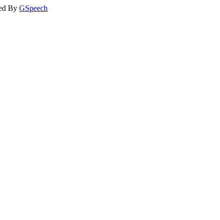
ed By
GSpeech