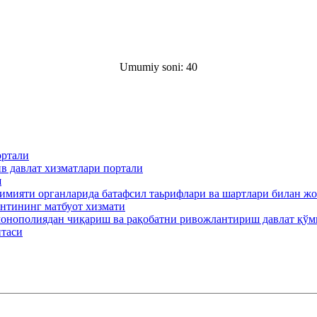
Umumiy soni: 40
ортали
в давлат хизматлари портали
ш
кимияти органларида батафсил таьрифлари ва шартлари билан ж
нтининг матбуот хизмати
онополиядан чиқариш ва рақобатни ривожлантириш давлат қўм
итаси