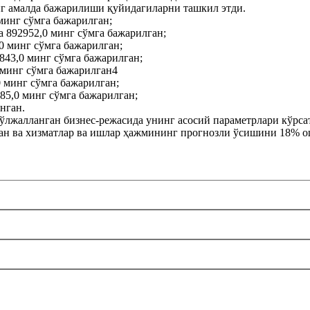
г амалда бажарилиши қуйидагиларни ташкил этди.
минг сўмга бажарилган;
а 892952,0 минг сўмга бажарилган;
0 минг сўмга бажарилган;
843,0 минг сўмга бажарилган;
 минг сўмга бажарилган4
0 минг сўмга бажарилган;
85,0 минг сўмга бажарилган;
нган.
ўлжалланган бизнес-режасида унинг асосий параметрлари кўрса
н ва хизматлар ва ишлар ҳажмининг прогнозли ўсишини 18% о