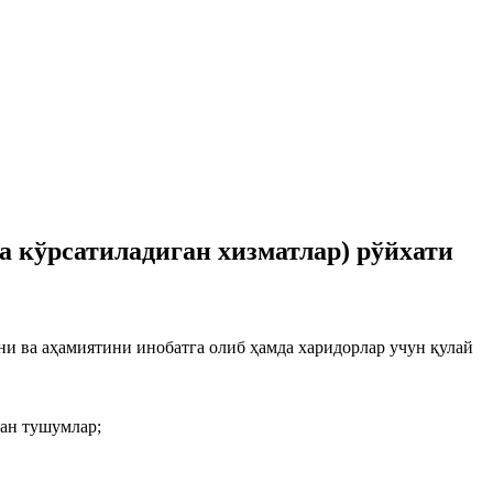
 кўрсатиладиган хизматлар) рўйхати
ни ва аҳамиятини инобатга олиб ҳамда харидорлар учун қулай
ган тушумлар;