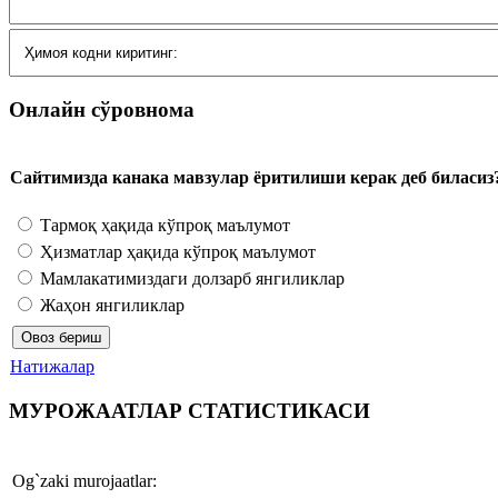
Онлайн сўровнома
Сайтимизда канака мавзулар ёритилиши керак деб биласиз
Тармоқ ҳақида кўпроқ маълумот
Ҳизматлар ҳақида кўпроқ маълумот
Мамлакатимиздаги долзарб янгиликлар
Жаҳон янгиликлар
Натижалар
МУРОЖААТЛАР СТАТИСТИКАСИ
Og`zaki murojaatlar: