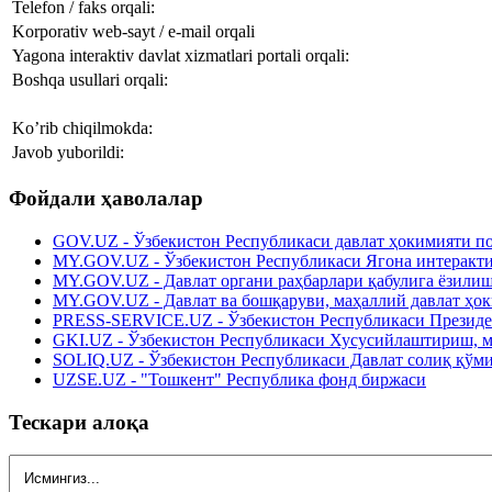
Telefon / faks orqali:
Korporativ web-sayt / e-mail orqali
Yagona interaktiv davlat xizmatlari portali orqali:
Boshqa usullari orqali:
Ko’rib chiqilmokda:
Javob yuborildi:
Фойдали ҳаволалар
GOV.UZ - Ўзбекистон Республикаси давлат ҳокимияти п
MY.GOV.UZ - Ўзбекистон Республикаси Ягона интеракти
MY.GOV.UZ - Давлат органи раҳбарлари қабулига ёзили
MY.GOV.UZ - Давлат ва бошқаруви, маҳаллий давлат ҳо
PRESS-SERVICE.UZ - Ўзбекистон Республикаси Президе
GKI.UZ - Ўзбекистон Республикаси Хусусийлаштириш, м
SOLIQ.UZ - Ўзбекистон Республикаси Давлат солиқ қўм
UZSE.UZ - "Тошкент" Республика фонд биржаси
Тескари алоқа