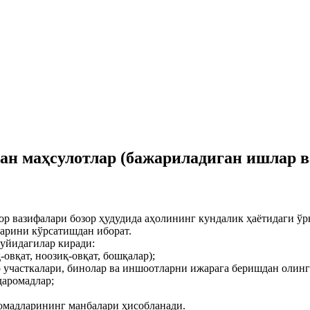
н маҳсулотлар (бажариладиган ишлар ва
р вазифалари бозор ҳудудида аҳолининг кундалик ҳаётидаги ўр
ларини кўрсатишдан иборат.
қуйидагилар киради:
овқат, ноозиқ-овқат, бошқалар);
р участкалари, бинолар ва иншоотларни ижарага беришдан олин
даромадлар;
ромадларининг манбалари ҳисобланади.