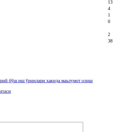
13
4
1
0
2
38
орий бўш иш ўринлари хақида маьлумот олиш
итаси