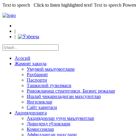
Text to speech
Click to listen highlighted text!
Text to speech
Power
|
|
Асосий
Жамият ҳақида
Умумий маълумотлари
Раҳбарият
Паспорти
Ташкилий тузилмаси
Ривожланиш стратегияси, Бизнес режалар
Ишлаб чиқариладиган маҳсулотлар
Янгиликлар
Сайт харитаси
Акциядорларга
Акциядорлар учун маълумотлар
Дивиденд тўловлари
Комиссиялар
Аффилланган шахслари