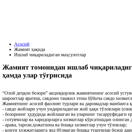
Асосий
Жамият ҳақида
Ишлаб чиқариладиган маҳсулотлар
Жамият томонидан ишлаб чиқариладига
ҳамда улар тўғрисида
“Олой деҳқон бозори” акциядорлик жамиятининг асосий устуво
шароитлар яратиш, савдони ташкил этиш бўйича савдо хизмат
Жамиятнинг асосий фаолият турлари ва даромадлар манбаига 
- савдо жойлари учун ундириладиган жой ҳақи тўловлари (озиқ-
- бозорнинг ҳудудида жойлашган ва уларнинг тасарруфидаги е
- сотувчилар ва харидорларга хизматлар кўрсатишдан олинган 
- арава, тарози,ҳожатхона ва бошқа хизматлар учун тўловлар;
- қонун ҳужжатларига зид бўлмаган бошқа тушумлар бозор да