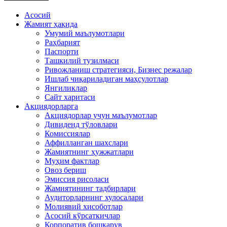
Асосий
Жамият ҳақида
Умумий маълумотлари
Раҳбарият
Паспорти
Ташкилий тузилмаси
Ривожланиш стратегияси, Бизнес режалар
Ишлаб чиқариладиган маҳсулотлар
Янгиликлар
Сайт харитаси
Акциядорларга
Акциядорлар учун маълумотлар
Дивиденд тўловлари
Комиссиялар
Аффилланган шахслари
Жамиятнинг ҳужжатлари
Муҳим фактлар
Овоз бериш
Эмиссия рисоласи
Жамиятининг тадбирлари
Аудиторларнинг хулосалари
Молиявий хисоботлар
Асосий кўрсаткичлар
Корпоратив бошқарув