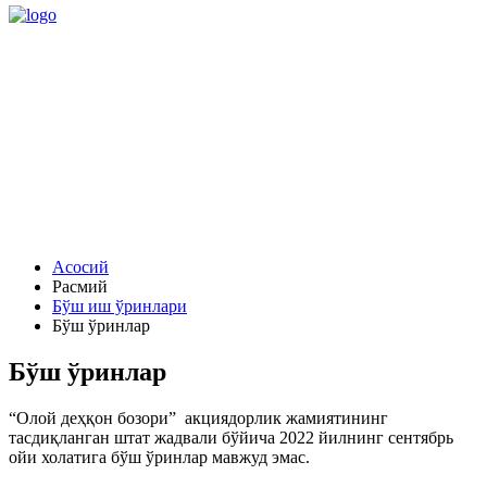
Асосий
Расмий
Бўш иш ўринлари
Бўш ўринлар
Бўш ўринлар
“Олой деҳқон бозори” акциядорлик жамиятининг
тасдиқланган штат жадвали бўйича 2022 йилнинг сентябрь
ойи холатига бўш ўринлар мавжуд эмас.