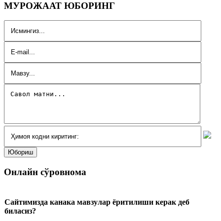
МУРОЖААТ ЮБОРИНГ
Онлайн сўровнома
Сайтимизда канака мавзулар ёритилиши керак деб
биласиз?