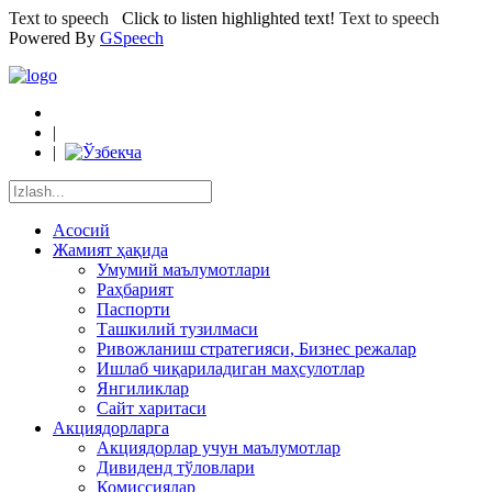
Text to speech
Click to listen highlighted text!
Text to speech
Powered By
GSpeech
|
|
Асосий
Жамият ҳақида
Умумий маълумотлари
Раҳбарият
Паспорти
Ташкилий тузилмаси
Ривожланиш стратегияси, Бизнес режалар
Ишлаб чиқариладиган маҳсулотлар
Янгиликлар
Сайт харитаси
Акциядорларга
Акциядорлар учун маълумотлар
Дивиденд тўловлари
Комиссиялар