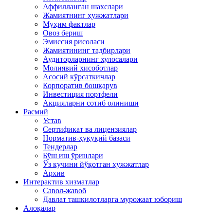
Аффилланган шахслари
Жамиятнинг ҳужжатлари
Муҳим фактлар
Овоз бериш
Эмиссия рисоласи
Жамиятининг тадбирлари
Аудиторларнинг хулосалари
Молиявий хисоботлар
Асосий кўрсаткичлар
Корпоратив бошқарув
Инвестиция портфели
Акцияларни сотиб олиниши
Расмий
Устав
Сертификат ва лицензиялар
Норматив-ҳуқуқий базаси
Тендерлар
Бўш иш ўринлари
Ўз кучини йўқотган ҳужжатлар
Архив
Интерактив хизматлар
Савол-жавоб
Давлат ташкилотларга мурожаат юбориш
Алоқалар