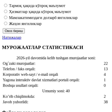
Тармоқ ҳақида кўпроқ маълумот
Ҳизматлар ҳақида кўпроқ маълумот
Мамлакатимиздаги долзарб янгиликлар
Жаҳон янгиликлар
Натижалар
МУРОЖААТЛАР СТАТИСТИКАСИ
2026-yil davomida kelib tushgan murojaatlar soni:
Og`zaki murojaatlar:
22
Telefon / faks orqali:
13
Korporativ web-sayt / e-mail orqali
4
Yagona interaktiv davlat xizmatlari portali orqali:
1
Boshqa usullari orqali:
0
Umumiy soni: 40
Ko’rib chiqilmokda:
2
Javob yuborildi:
38