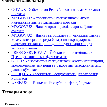
Фойдали ҳаволалар
GOV.UZ - Ўзбекистон Республикаси давлат ҳокимияти
портали
MY.GOV.UZ - Ўзбекистон Республикаси Ягона
интерактив давлат хизматлари портали
MY.GOV.UZ - Давлат органи раҳбарлари қабулига
ёзилиш
MY.GOV.UZ - Давлат ва бошқаруви, маҳаллий давлат
ҳокимияти органларида батафсил таьрифлари ва
шартлари билан жорий бўш иш ўринлари хақида
маьлумот олиш
PRESS-SERVICE.UZ - Ўзбекистон Республикаси
Президентининг матбуот хизмати
GKI.UZ - Ўзбекистон Республикаси Хусусийлаштириш,
монополиядан чиқариш ва рақобатни ривожлантириш
давлат қўмитаси
SOLIQ.UZ - Ўзбекистон Республикаси Давлат солиқ
қўмитаси
UZSE.UZ - "Тошкент" Республика фонд биржаси
Тескари алоқа