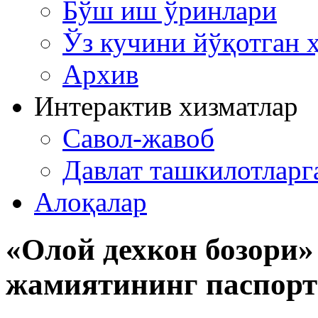
Бўш иш ўринлари
Ўз кучини йўқотган 
Архив
Интерактив хизматлар
Савол-жавоб
Давлат ташкилотлар
Алоқалар
«Олой дехкон бозори
жамиятининг паспорти