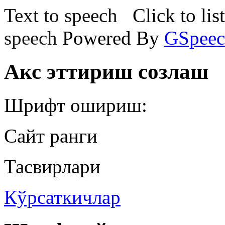
Text to speech
Click to lis
speech
Powered By
GSpeec
Акс эттириш созлаш
Шрифт ошириш:
Сайт ранги
Тасвирлари
Кўрсаткичлар