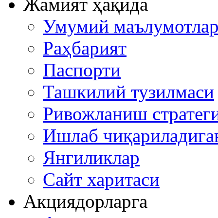
Жамият ҳақида
Умумий маълумотла
Раҳбарият
Паспорти
Ташкилий тузилмаси
Ривожланиш стратеги
Ишлаб чиқариладига
Янгиликлар
Сайт харитаси
Акциядорларга