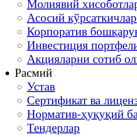
Молиявий хисоботла
Асосий кўрсаткичлар
Корпоратив бошқару
Инвестиция портфел
Акцияларни сотиб о
Расмий
Устав
Сертификат ва лицен
Норматив-ҳуқуқий ба
Тендерлар