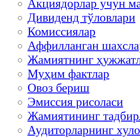
Акциядорлар учун м
Дивиденд тўловлари
Комиссиялар
Аффилланган шахсла
Жамиятнинг ҳужжат
Муҳим фактлар
Овоз бериш
Эмиссия рисоласи
Жамиятининг тадбир
Аудиторларнинг хуло