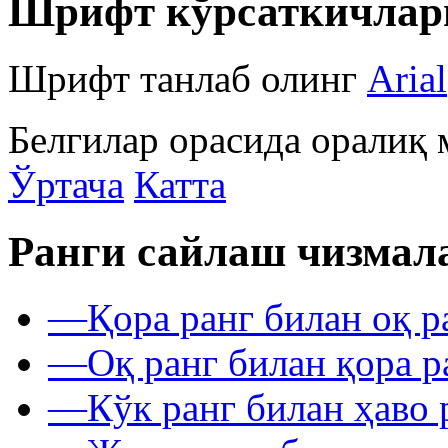
Шрифт кўрсаткичлар
Шрифт танлаб олинг
Arial
Белгилар орасида оралиқ 
Ўртача
Катта
Ранги сайлаш чизмал
—
Қора ранг билан оқ р
—
Оқ ранг билан қора р
—
Кўк ранг билан ҳаво 