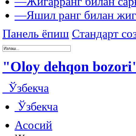
—
Жигарранг билан сар
—
Яшил ранг билан жиг
Панель ёпиш
Стандарт со
"Oloy dehqon bozor
Ўзбекча
Ўзбекча
Асосий