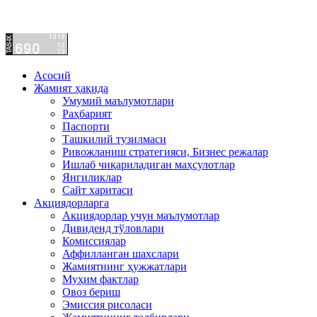
Асосий
Жамият ҳақида
Умумий маълумотлари
Раҳбарият
Паспорти
Ташкилий тузилмаси
Ривожланиш стратегияси, Бизнес режалар
Ишлаб чиқариладиган маҳсулотлар
Янгиликлар
Сайт харитаси
Акциядорларга
Акциядорлар учун маълумотлар
Дивиденд тўловлари
Комиссиялар
Аффилланган шахслари
Жамиятнинг ҳужжатлари
Муҳим фактлар
Овоз бериш
Эмиссия рисоласи