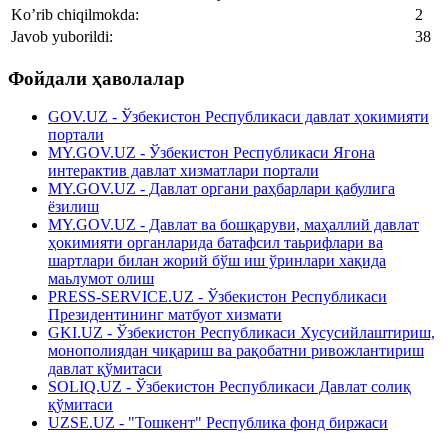
Ko’rib chiqilmokda:
2
Javob yuborildi:
38
Фойдали ҳаволалар
GOV.UZ - Ўзбекистон Республикаси давлат ҳокимияти
портали
MY.GOV.UZ - Ўзбекистон Республикаси Ягона
интерактив давлат хизматлари портали
MY.GOV.UZ - Давлат органи раҳбарлари қабулига
ёзилиш
MY.GOV.UZ - Давлат ва бошқаруви, маҳаллий давлат
ҳокимияти органларида батафсил таьрифлари ва
шартлари билан жорий бўш иш ўринлари хақида
маьлумот олиш
PRESS-SERVICE.UZ - Ўзбекистон Республикаси
Президентининг матбуот хизмати
GKI.UZ - Ўзбекистон Республикаси Хусусийлаштириш,
монополиядан чиқариш ва рақобатни ривожлантириш
давлат қўмитаси
SOLIQ.UZ - Ўзбекистон Республикаси Давлат солиқ
қўмитаси
UZSE.UZ - "Тошкент" Республика фонд биржаси