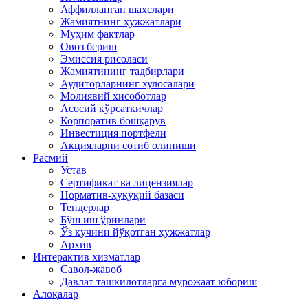
Аффилланган шахслари
Жамиятнинг ҳужжатлари
Муҳим фактлар
Овоз бериш
Эмиссия рисоласи
Жамиятининг тадбирлари
Аудиторларнинг хулосалари
Молиявий хисоботлар
Асосий кўрсаткичлар
Корпоратив бошқарув
Инвестиция портфели
Акцияларни сотиб олиниши
Расмий
Устав
Сертификат ва лицензиялар
Норматив-ҳуқуқий базаси
Тендерлар
Бўш иш ўринлари
Ўз кучини йўқотган ҳужжатлар
Архив
Интерактив хизматлар
Савол-жавоб
Давлат ташкилотларга мурожаат юбориш
Алоқалар