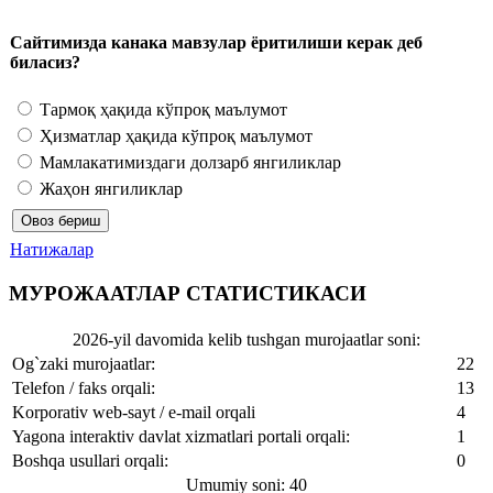
Сайтимизда канака мавзулар ёритилиши керак деб
биласиз?
Тармоқ ҳақида кўпроқ маълумот
Ҳизматлар ҳақида кўпроқ маълумот
Мамлакатимиздаги долзарб янгиликлар
Жаҳон янгиликлар
Натижалар
МУРОЖААТЛАР СТАТИСТИКАСИ
2026-yil davomida kelib tushgan murojaatlar soni:
Og`zaki murojaatlar:
22
Telefon / faks orqali:
13
Korporativ web-sayt / e-mail orqali
4
Yagona interaktiv davlat xizmatlari portali orqali:
1
Boshqa usullari orqali:
0
Umumiy soni: 40