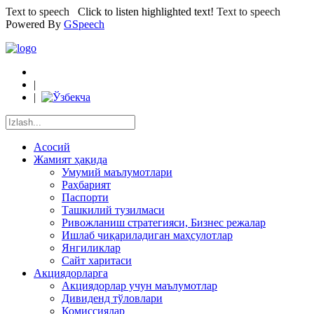
Text to speech
Click to listen highlighted text!
Text to speech
Powered By
GSpeech
|
|
Асосий
Жамият ҳақида
Умумий маълумотлари
Раҳбарият
Паспорти
Ташкилий тузилмаси
Ривожланиш стратегияси, Бизнес режалар
Ишлаб чиқариладиган маҳсулотлар
Янгиликлар
Сайт харитаси
Акциядорларга
Акциядорлар учун маълумотлар
Дивиденд тўловлари
Комиссиялар