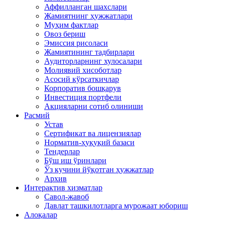
Аффилланган шахслари
Жамиятнинг ҳужжатлари
Муҳим фактлар
Овоз бериш
Эмиссия рисоласи
Жамиятининг тадбирлари
Аудиторларнинг хулосалари
Молиявий хисоботлар
Асосий кўрсаткичлар
Корпоратив бошқарув
Инвестиция портфели
Акцияларни сотиб олиниши
Расмий
Устав
Сертификат ва лицензиялар
Норматив-ҳуқуқий базаси
Тендерлар
Бўш иш ўринлари
Ўз кучини йўқотган ҳужжатлар
Архив
Интерактив хизматлар
Савол-жавоб
Давлат ташкилотларга мурожаат юбориш
Алоқалар