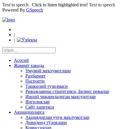
Text to speech
Click to listen highlighted text!
Text to speech
Powered By
GSpeech
|
|
Асосий
Жамият ҳақида
Умумий маълумотлари
Раҳбарият
Паспорти
Ташкилий тузилмаси
Ривожланиш стратегияси, Бизнес режалар
Ишлаб чиқариладиган маҳсулотлар
Янгиликлар
Сайт харитаси
Акциядорларга
Акциядорлар учун маълумотлар
Дивиденд тўловлари
Комиссиялар