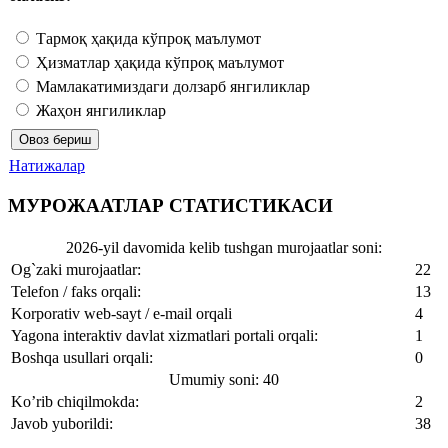
Тармоқ ҳақида кўпроқ маълумот
Ҳизматлар ҳақида кўпроқ маълумот
Мамлакатимиздаги долзарб янгиликлар
Жаҳон янгиликлар
Натижалар
МУРОЖААТЛАР СТАТИСТИКАСИ
2026-yil davomida kelib tushgan murojaatlar soni:
Og`zaki murojaatlar:
22
Telefon / faks orqali:
13
Korporativ web-sayt / e-mail orqali
4
Yagona interaktiv davlat xizmatlari portali orqali:
1
Boshqa usullari orqali:
0
Umumiy soni: 40
Ko’rib chiqilmokda:
2
Javob yuborildi:
38