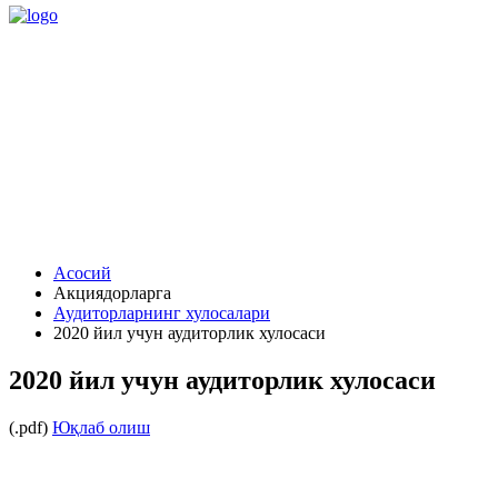
Асосий
Акциядорларга
Аудиторларнинг хулосалари
2020 йил учун аудиторлик хулосаси
2020 йил учун аудиторлик хулосаси
(.pdf)
Юқлаб олиш