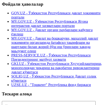
Фойдали ҳаволалар
GOV.UZ - Ўзбекистон Республикаси давлат ҳокимияти
портали
MY.GOV.UZ - Ўзбекистон Республикаси Ягона
интерактив давлат хизматлари портали
MY.GOV.UZ - Давлат органи раҳбарлари қабулига
ёзилиш
MY.GOV.UZ - Давлат ва бошқаруви, маҳаллий давлат
ҳокимияти органларида батафсил таьрифлари ва
шартлари билан жорий бўш иш ўринлари хақида
маьлумот олиш
PRESS-SERVICE.UZ - Ўзбекистон Республикаси
Президентининг матбуот хизмати
GKI.UZ - Ўзбекистон Республикаси Хусусийлаштириш,
монополиядан чиқариш ва рақобатни ривожлантириш
давлат қўмитаси
SOLIQ.UZ - Ўзбекистон Республикаси Давлат солиқ
қўмитаси
UZSE.UZ - "Тошкент" Республика фонд биржаси
Тескари алоқа