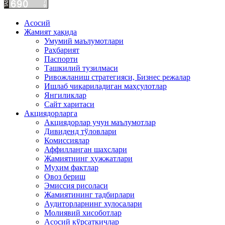
Асосий
Жамият ҳақида
Умумий маълумотлари
Раҳбарият
Паспорти
Ташкилий тузилмаси
Ривожланиш стратегияси, Бизнес режалар
Ишлаб чиқариладиган маҳсулотлар
Янгиликлар
Сайт харитаси
Акциядорларга
Акциядорлар учун маълумотлар
Дивиденд тўловлари
Комиссиялар
Аффилланган шахслари
Жамиятнинг ҳужжатлари
Муҳим фактлар
Овоз бериш
Эмиссия рисоласи
Жамиятининг тадбирлари
Аудиторларнинг хулосалари
Молиявий хисоботлар
Асосий кўрсаткичлар