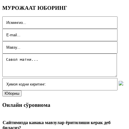
МУРОЖААТ ЮБОРИНГ
Онлайн сўровнома
Сайтимизда канака мавзулар ёритилиши керак деб
биласиз?