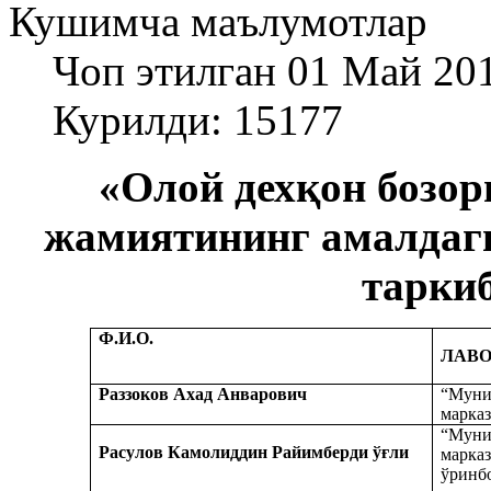
Кушимча маълумотлар
Чоп этилган 01 Май 20
Курилди: 15177
«Олой дехқон бозор
жамиятининг амалдаг
тарки
Ф.И.О.
ЛАВ
Раззоков Ахад Анварович
“Муни
марка
“Муни
Расулов Камолиддин Райимберди
ўғли
марка
ўринб