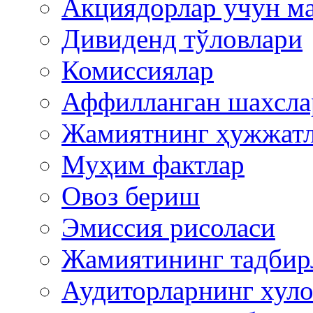
Акциядорлар учун м
Дивиденд тўловлари
Комиссиялар
Аффилланган шахсла
Жамиятнинг ҳужжат
Муҳим фактлар
Овоз бериш
Эмиссия рисоласи
Жамиятининг тадбир
Аудиторларнинг хуло