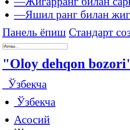
—
Жигарранг билан сар
—
Яшил ранг билан жиг
Панель ёпиш
Стандарт со
"Oloy dehqon bozor
Ўзбекча
Ўзбекча
Асосий