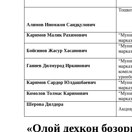
Тошке
Алимов Иномжон Саидқулович
Каримов Малик Рахимович
“Муни
марка
“Муни
Бойсинов Жасур Хасанович
марка
“Муни
Ганиев Дилмурод Иркинович
марказ
компл
уринб
Каримов Сардор Юлдашбаевич
“Муни
марка
Комолов Толмас Каримович
“Муни
марка
Шерова Дилдора
Акция
«Олой дехқон бозор