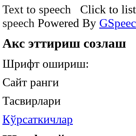
Text to speech
Click to lis
speech
Powered By
GSpeec
Акс эттириш созлаш
Шрифт ошириш:
Сайт ранги
Тасвирлари
Кўрсаткичлар