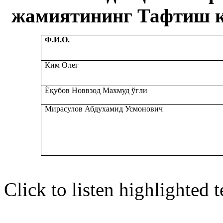
жамиятининг Тафтиш к
Ф.И.О.
Ким Олег
Ёқубов Новвзод Махмуд ўғли
Мирасулов Абдухамид Усмонович
Click to listen highlighted t