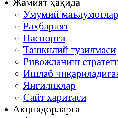
Жамият ҳақида
Умумий маълумотла
Раҳбарият
Паспорти
Ташкилий тузилмаси
Ривожланиш стратеги
Ишлаб чиқариладига
Янгиликлар
Сайт харитаси
Акциядорларга