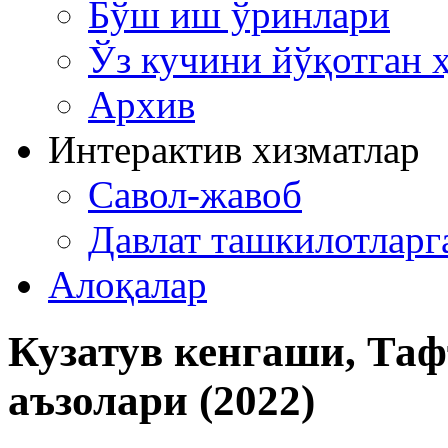
Бўш иш ўринлари
Ўз кучини йўқотган 
Архив
Интерактив хизматлар
Савол-жавоб
Давлат ташкилотлар
Алоқалар
Кузатув кенгаши, Та
аъзолари (2022)