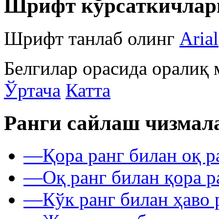
Шрифт кўрсаткичлар
Шрифт танлаб олинг
Arial
Белгилар орасида оралиқ 
Ўртача
Катта
Ранги сайлаш чизмал
—
Қора ранг билан оқ р
—
Оқ ранг билан қора р
—
Кўк ранг билан ҳаво 