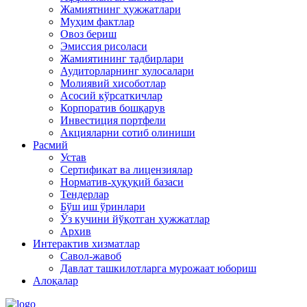
Жамиятнинг ҳужжатлари
Муҳим фактлар
Овоз бериш
Эмиссия рисоласи
Жамиятининг тадбирлари
Аудиторларнинг хулосалари
Молиявий хисоботлар
Асосий кўрсаткичлар
Корпоратив бошқарув
Инвестиция портфели
Акцияларни сотиб олиниши
Расмий
Устав
Сертификат ва лицензиялар
Норматив-ҳуқуқий базаси
Тендерлар
Бўш иш ўринлари
Ўз кучини йўқотган ҳужжатлар
Архив
Интерактив хизматлар
Савол-жавоб
Давлат ташкилотларга мурожаат юбориш
Алоқалар