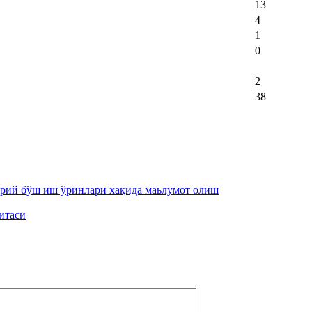
13
4
1
0
2
38
орий бўш иш ўринлари хақида маьлумот олиш
итаси