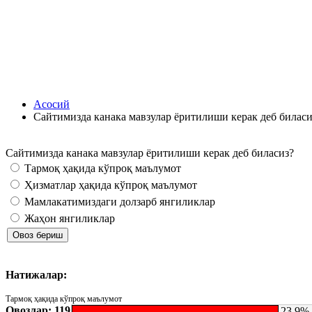
Асосий
Сайтимизда канака мавзулар ёритилиши керак деб биласи
Сайтимизда канака мавзулар ёритилиши керак деб биласиз?
Тармоқ ҳақида кўпроқ маълумот
Ҳизматлар ҳақида кўпроқ маълумот
Мамлакатимиздаги долзарб янгиликлар
Жаҳон янгиликлар
Натижалар:
Тармоқ ҳақида кўпроқ маълумот
Овозлар: 119
23.9%