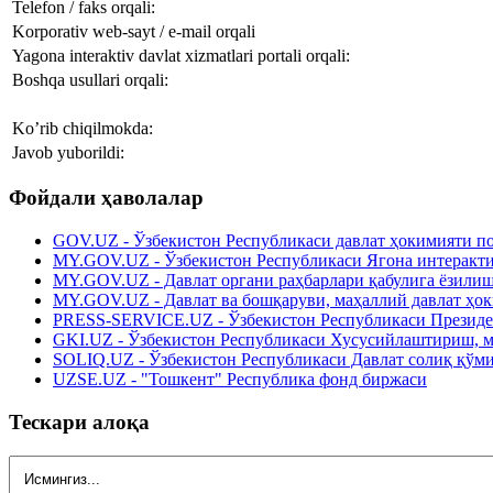
Telefon / faks orqali:
Korporativ web-sayt / e-mail orqali
Yagona interaktiv davlat xizmatlari portali orqali:
Boshqa usullari orqali:
Ko’rib chiqilmokda:
Javob yuborildi:
Фойдали ҳаволалар
GOV.UZ - Ўзбекистон Республикаси давлат ҳокимияти п
MY.GOV.UZ - Ўзбекистон Республикаси Ягона интеракти
MY.GOV.UZ - Давлат органи раҳбарлари қабулига ёзили
MY.GOV.UZ - Давлат ва бошқаруви, маҳаллий давлат ҳо
PRESS-SERVICE.UZ - Ўзбекистон Республикаси Президе
GKI.UZ - Ўзбекистон Республикаси Хусусийлаштириш, м
SOLIQ.UZ - Ўзбекистон Республикаси Давлат солиқ қўм
UZSE.UZ - "Тошкент" Республика фонд биржаси
Тескари алоқа