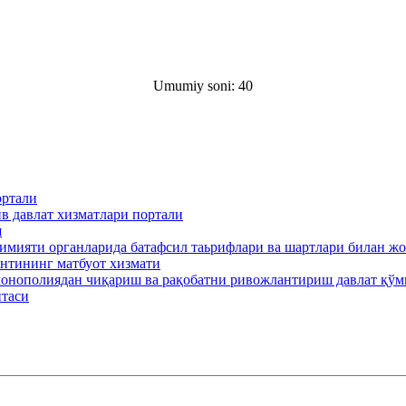
Umumiy soni: 40
ортали
в давлат хизматлари портали
ш
кимияти органларида батафсил таьрифлари ва шартлари билан ж
нтининг матбуот хизмати
онополиядан чиқариш ва рақобатни ривожлантириш давлат қўм
итаси