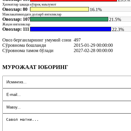
Ҳизматлар ҳақида кўпроқ маълумот
Овозлар: 80
16.1%
Мамлакатимиздаги долзарб янгиликлар
Овозлар: 107
21.5%
Жаҳон янгиликлар
Овозлар: 111
22.3%
Овоз берганларнинг умумий сони
497
Сўровнома бошланди
2015-01-29 00:00:00
Сўровнома тамом бўлади
2027-02-28 00:00:00
МУРОЖААТ ЮБОРИНГ