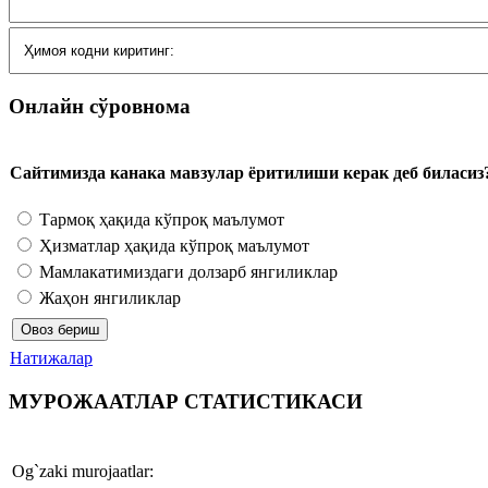
Онлайн сўровнома
Сайтимизда канака мавзулар ёритилиши керак деб биласиз
Тармоқ ҳақида кўпроқ маълумот
Ҳизматлар ҳақида кўпроқ маълумот
Мамлакатимиздаги долзарб янгиликлар
Жаҳон янгиликлар
Натижалар
МУРОЖААТЛАР СТАТИСТИКАСИ
Og`zaki murojaatlar: