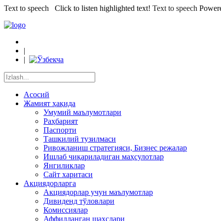
Text to speech
Click to listen highlighted text!
Text to speech
Power
|
|
Асосий
Жамият ҳақида
Умумий маълумотлари
Раҳбарият
Паспорти
Ташкилий тузилмаси
Ривожланиш стратегияси, Бизнес режалар
Ишлаб чиқариладиган маҳсулотлар
Янгиликлар
Сайт харитаси
Акциядорларга
Акциядорлар учун маълумотлар
Дивиденд тўловлари
Комиссиялар
Аффилланган шахслари