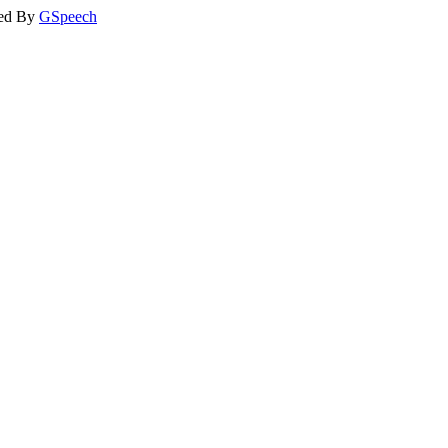
ed By
GSpeech