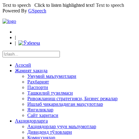
Text to speech
Click to listen highlighted text!
Text to speech
Powered By
GSpeech
|
|
Асосий
Жамият ҳақида
Умумий маълумотлари
Раҳбарият
Паспорти
Ташкилий тузилмаси
Ривожланиш стратегияси, Бизнес режалар
Ишлаб чиқариладиган маҳсулотлар
Янгиликлар
Сайт харитаси
Акциядорларга
Акциядорлар учун маълумотлар
Дивиденд тўловлари
Комиссиялар