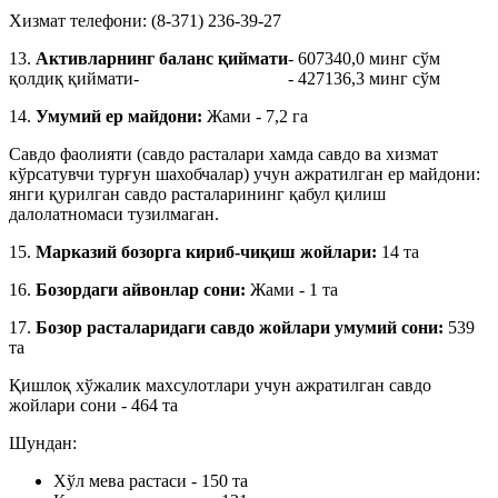
Хизмат телефони: (8-371) 236-39-27
13.
Активларнинг баланс қиймати
- 607340,0 минг сўм
қолдиқ қиймати-
- 427136,3 минг сўм
14.
Умумий ер майдони:
Жами - 7,2 га
Савдо фаолияти (савдо расталари хамда савдо ва хизмат
кўрсатувчи турғун шахобчалар) учун ажратилган ер майдони:
янги қурилган савдо расталарининг қабул қилиш
далолатномаси тузилмаган.
15.
Марказий бозорга кириб-чиқиш жойлари:
14 та
16.
Бозордаги айвонлар сони:
Жами - 1 та
17.
Бозор расталаридаги савдо жойлари умумий сони:
539
та
Қишлоқ хўжалик махсулотлари учун ажратилган савдо
жойлари сони - 464 та
Шундан:
Хўл мева растаси - 150 та