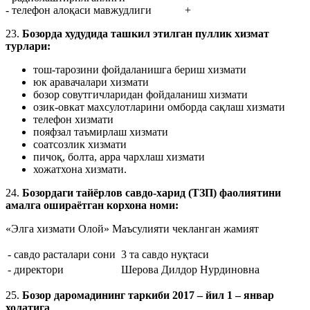
- телефон алоқаси мавжудлиги
+
23.
Бозорда худудида ташкил этилган пуллик хизмат
турлари:
тош-тарозини фойдаланишга бериш хизмати
юк аравачалари хизмати
бозор совутгичларидан фойдаланиш хизмати
озик-овкат махсулотларини омборда сақлаш хизмати
телефон хизмати
пояфзал таъмирлаш хизмати
соатсозлик хизмати
пичоқ, болта, арра чархлаш хизмати
хожатхона хизмати.
24.
Бозордаги тайёрлов савдо-харид (ТЗП) фаолиятини
амалга ошираётган корхона номи:
«Элга хизмати Олой» Маъсулияти чекланган жамият
- савдо расталари сони
3 та савдо нуқтаси
- директори
Шерова Дилдор Нурдиновна
25.
Бозор даромадининг таркиби 2017 – йил 1 – январ
холатига