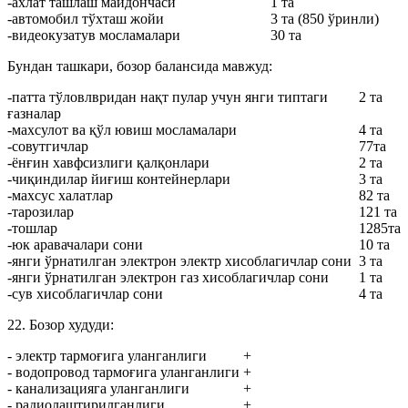
-ахлат ташлаш майдончаси
1 та
-автомобил тўхташ жойи
3 та (850 ўринли)
-видеокузатув мосламалари
30 та
Бундан ташкари, бозор балансида мавжуд:
-патта тўловлвридан нақт пулар учун янги типтаги
2 та
ғазналар
-махсулот ва қўл ювиш мосламалари
4 та
-совутгичлар
77та
-ёнғин хавфсизлиги қалқонлари
2 та
-чиқиндилар йиғиш контейнерлари
3 та
-махсус халатлар
82 та
-тарозилар
121 та
-тошлар
1285та
-юк аравачалари сони
10 та
-янги ўрнатилган электрон электр хисоблагичлар сони
3 та
-янги ўрнатилган электрон газ хисоблагичлар сони
1 та
-сув хисоблагичлар сони
4 та
22. Бозор худуди:
- электр тармоғига уланганлиги
+
- водопровод тармоғига уланганлиги
+
- канализацияга уланганлиги
+
- радиолаштирилганлиги
+