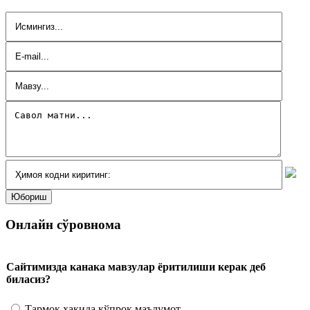
Онлайн сўровнома
Сайтимизда канака мавзулар ёритилиши керак деб
биласиз?
Тармоқ ҳақида кўпроқ маълумот