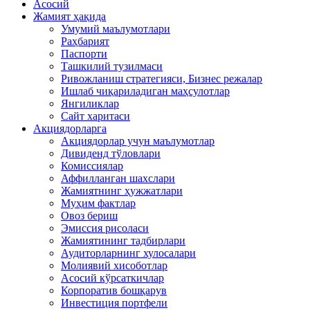
Асосий
Жамият ҳақида
Умумий маълумотлари
Раҳбарият
Паспорти
Ташкилий тузилмаси
Ривожланиш стратегияси, Бизнес режалар
Ишлаб чиқариладиган маҳсулотлар
Янгиликлар
Сайт харитаси
Акциядорларга
Акциядорлар учун маълумотлар
Дивиденд тўловлари
Комиссиялар
Аффилланган шахслари
Жамиятнинг ҳужжатлари
Муҳим фактлар
Овоз бериш
Эмиссия рисоласи
Жамиятининг тадбирлари
Аудиторларнинг хулосалари
Молиявий хисоботлар
Асосий кўрсаткичлар
Корпоратив бошқарув
Инвестиция портфели