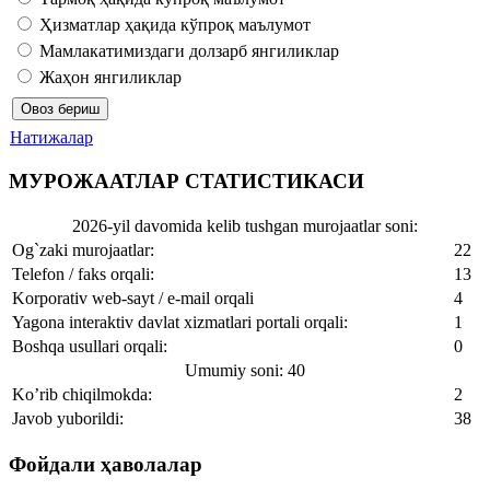
Ҳизматлар ҳақида кўпроқ маълумот
Мамлакатимиздаги долзарб янгиликлар
Жаҳон янгиликлар
Натижалар
МУРОЖААТЛАР СТАТИСТИКАСИ
2026-yil davomida kelib tushgan murojaatlar soni:
Og`zaki murojaatlar:
22
Telefon / faks orqali:
13
Korporativ web-sayt / e-mail orqali
4
Yagona interaktiv davlat xizmatlari portali orqali:
1
Boshqa usullari orqali:
0
Umumiy soni: 40
Ko’rib chiqilmokda:
2
Javob yuborildi:
38
Фойдали ҳаволалар