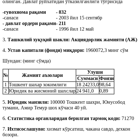
олинган. Давлат руйхатидан ўтказилганлиги тўғрисида
-гувохнома рақами
- 832
-санаси
- 2003 йил 15 сентябр
- давлат ордери рақами
- 211
-санаси
- 1996 йил 12 май
3.
Ташкилий хуқуқий шакли: Акциядорлик жамияти (АЖ)
4.
Устав капитали (фонди) миқдори:
1960072,3 минг сўм
Шундан: (минг сўмда)
Улуши
№
Жамият аъзолари
Суммаси
Фоизи
1
Тошкент шахар хокимлиги
18 24233,0
98,64
2
Юридик ва жисмоний шахслар
24 941,0
0,89
5.
Юридик манзили:
100000 Тошкент шахри, Юнусобод
тумани, Амир Темур шох кўчаси 40 уй.
6.
Статистика органларидан берилган тармоқ коди:
71270
7.
Ихтисослашуви:
хизмат кўрсатиш, чакана савдо, дехкон
бозори.