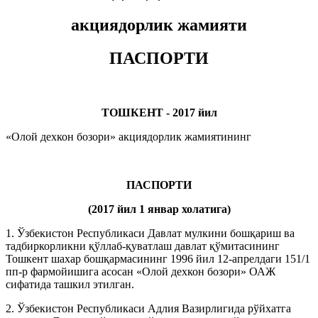
акциядорлик жамияти
ПАСПОРТИ
ТОШКЕНТ - 2017 йил
«Олой дехкон бозори» акциядорлик жамиятининг
ПАСПОРТИ
(2017 йил 1 январ холатига)
1. Ўзбекистон Республикаси Давлат мулкини бошқариш ва
тадбиркорликни қўллаб-қуватлаш давлат қўмитасининг
Тошкент шахар бошқармасининг 1996 йил 12-апрелдаги 151/1
пп-р фармойишига асосан «Олой дехкон бозори» ОАЖ
сифатида ташкил этилган.
2. Ўзбекистон Республикаси Адлия Вазирлигида рўйхатга