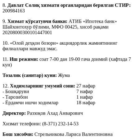
8.
Давлат Солиқ хизмати органларидан берилган СТИР:
200984163
9.
Хизмат кўрсатувчи банки:
АТИБ «Ипотека банк»
Шайхонтохур бўлими, МФО 00425, хисоб рақами
20208000300101447001
10. «Олой деҳқон бозори» акциядорлик жамиятининг
филиаллари мавжуд эмас.
11.
Иш режими:
соат 7-00 дан 19-00 гача доимий (хафтада 7
кун)
Тозалик (санитар) куни:
Жума
12.
Ходимларнинг умумий сони:
27 нафар
- Бошқаруви
7 нафар
- Тарозибон
1 нафар
- Ёрдамчи ишчи ходимлар
18 нафар
Директор:
Раззоқов Ахад Анварович
Хизмат телефони: (8-371) 232-14-53
Бош хисобчи:
Стрельникова Лариса Валентиновна