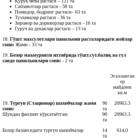
Қуруқ мева растаси – 121 та
Сабзавотлар растаси - 58 та
Помидор, бодринг растаси– 63 та
Тузламалар растаси - 36 та
Зировор ва дориворлар растаси - 16 та
Гуруч ва дукаклар растаси – 13 та
18.
Гўшт махсулотлари павильони расталаридаги жойлар
сони:
Жами - 33 та
19.
Бозор маъмурияти ихтиёрида гўшт.сут.балиқ ва гул
савдо павильонлари сони:
- 2 та
Эгалланган
ер
майдони
кв.м
19.
Турғун (Стационар) шахобчалар жами
90
20963.3
сони:
та
Шундан фаолият кўрсатаётган:
90
20963.3
та
Бозор балансидаги турғун шахобчалар
14
614,0
та