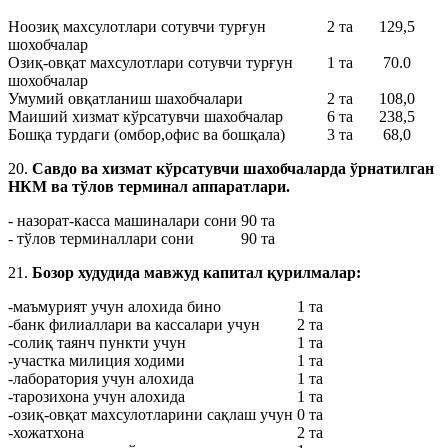
Ноозиқ махсулотлари сотувчи турғун
2 та
129,5
шохобчалар
Озиқ-овқат махсулотлари сотувчи турғун
1 та
70.0
шохобчалар
Умумий овқатланиш шахобчалари
2 та
108,0
Маиший хизмат кўрсатувчи шахобчалар
6 та
238,5
Бошқа турдаги (омбор,офис ва бошқала)
3 та
68,0
20.
Савдо ва хизмат кўрсатувчи шахобчаларда ўрнатилган
НКМ ва тўлов терминал аппаратлари.
- назорат-касса машиналари сони
90 та
- тўлов терминаллари сони
90 та
21.
Бозор худудида мавжуд капитал қурилмалар:
-маъмурият учун алохида бино
1 та
-банк филиаллари ва кассалари учун
2 та
-солиқ таянч пункти учун
1 та
-участка милиция ходими
1 та
-лаборатория учун алохида
1 та
-тарозихона учун алохида
1 та
-озиқ-овқат махсулотларини сақлаш учун
0 та
-хожатхона
2 та