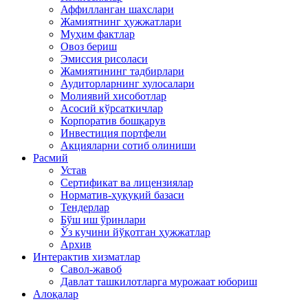
Аффилланган шахслари
Жамиятнинг ҳужжатлари
Муҳим фактлар
Овоз бериш
Эмиссия рисоласи
Жамиятининг тадбирлари
Аудиторларнинг хулосалари
Молиявий хисоботлар
Асосий кўрсаткичлар
Корпоратив бошқарув
Инвестиция портфели
Акцияларни сотиб олиниши
Расмий
Устав
Сертификат ва лицензиялар
Норматив-ҳуқуқий базаси
Тендерлар
Бўш иш ўринлари
Ўз кучини йўқотган ҳужжатлар
Архив
Интерактив хизматлар
Савол-жавоб
Давлат ташкилотларга мурожаат юбориш
Алоқалар