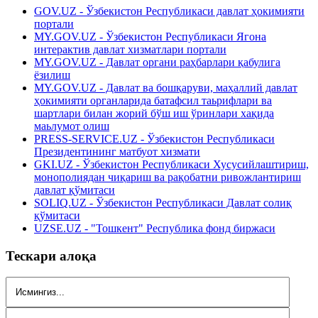
GOV.UZ - Ўзбекистон Республикаси давлат ҳокимияти
портали
MY.GOV.UZ - Ўзбекистон Республикаси Ягона
интерактив давлат хизматлари портали
MY.GOV.UZ - Давлат органи раҳбарлари қабулига
ёзилиш
MY.GOV.UZ - Давлат ва бошқаруви, маҳаллий давлат
ҳокимияти органларида батафсил таьрифлари ва
шартлари билан жорий бўш иш ўринлари хақида
маьлумот олиш
PRESS-SERVICE.UZ - Ўзбекистон Республикаси
Президентининг матбуот хизмати
GKI.UZ - Ўзбекистон Республикаси Хусусийлаштириш,
монополиядан чиқариш ва рақобатни ривожлантириш
давлат қўмитаси
SOLIQ.UZ - Ўзбекистон Республикаси Давлат солиқ
қўмитаси
UZSE.UZ - "Тошкент" Республика фонд биржаси
Тескари алоқа