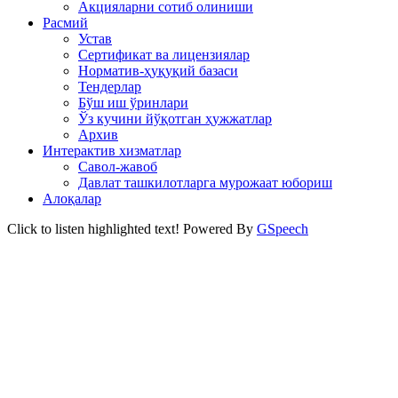
Акцияларни сотиб олиниши
Расмий
Устав
Сертификат ва лицензиялар
Норматив-ҳуқуқий базаси
Тендерлар
Бўш иш ўринлари
Ўз кучини йўқотган ҳужжатлар
Архив
Интерактив хизматлар
Савол-жавоб
Давлат ташкилотларга мурожаат юбориш
Алоқалар
Click to listen highlighted text!
Powered By
GSpeech