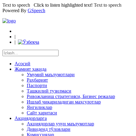
Text to speech
Click to listen highlighted text!
Text to speech
Powered By
GSpeech
|
|
Асосий
Жамият ҳақида
Умумий маълумотлари
Раҳбарият
Паспорти
Ташкилий тузилмаси
Ривожланиш стратегияси, Бизнес режалар
Ишлаб чиқариладиган маҳсулотлар
Янгиликлар
Сайт харитаси
Акциядорларга
Акциядорлар учун маълумотлар
Дивиденд тўловлари
Комиссиялар