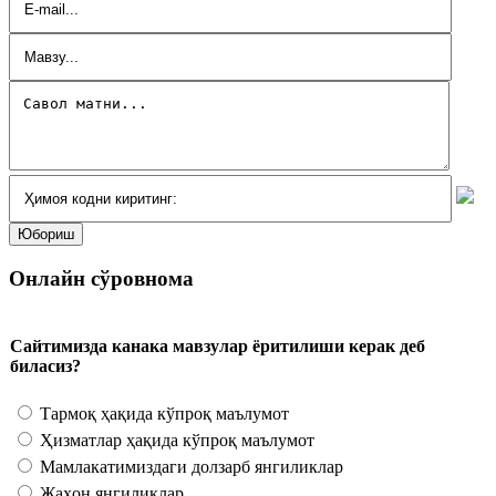
Онлайн сўровнома
Сайтимизда канака мавзулар ёритилиши керак деб
биласиз?
Тармоқ ҳақида кўпроқ маълумот
Ҳизматлар ҳақида кўпроқ маълумот
Мамлакатимиздаги долзарб янгиликлар
Жаҳон янгиликлар