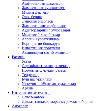
Аффилланган шахслари
Жамиятнинг ҳужжатлари
Муҳим фактлар
Овоз бериш
Эмиссия рисоласи
Жамиятининг тадбирлари
Аудиторларнинг хулосалари
Молиявий хисоботлар
Асосий кўрсаткичлар
Корпоратив бошқарув
Инвестиция портфели
Акцияларни сотиб олиниши
Расмий
Устав
Сертификат ва лицензиялар
Норматив-ҳуқуқий базаси
Тендерлар
Бўш иш ўринлари
Ўз кучини йўқотган ҳужжатлар
Архив
Интерактив хизматлар
Савол-жавоб
Давлат ташкилотларга мурожаат юбориш
Алоқалар