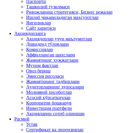
Паспорти
Ташкилий тузилмаси
Ривожланиш стратегияси, Бизнес режалар
Ишлаб чиқариладиган маҳсулотлар
Янгиликлар
Сайт харитаси
Акциядорларга
Акциядорлар учун маълумотлар
Дивиденд тўловлари
Комиссиялар
Аффилланган шахслари
Жамиятнинг ҳужжатлари
Муҳим фактлар
Овоз бериш
Эмиссия рисоласи
Жамиятининг тадбирлари
Аудиторларнинг хулосалари
Молиявий хисоботлар
Асосий кўрсаткичлар
Корпоратив бошқарув
Инвестиция портфели
Акцияларни сотиб олиниши
Расмий
Устав
Сертификат ва лицензиялар