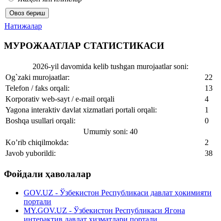
Натижалар
МУРОЖААТЛАР СТАТИСТИКАСИ
2026-yil davomida kelib tushgan murojaatlar soni:
Og`zaki murojaatlar:
22
Telefon / faks orqali:
13
Korporativ web-sayt / e-mail orqali
4
Yagona interaktiv davlat xizmatlari portali orqali:
1
Boshqa usullari orqali:
0
Umumiy soni: 40
Ko’rib chiqilmokda:
2
Javob yuborildi:
38
Фойдали ҳаволалар
GOV.UZ - Ўзбекистон Республикаси давлат ҳокимияти
портали
MY.GOV.UZ - Ўзбекистон Республикаси Ягона
интерактив давлат хизматлари портали