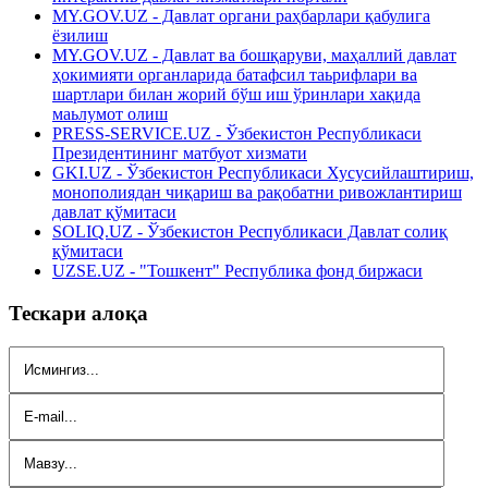
MY.GOV.UZ - Давлат органи раҳбарлари қабулига
ёзилиш
MY.GOV.UZ - Давлат ва бошқаруви, маҳаллий давлат
ҳокимияти органларида батафсил таьрифлари ва
шартлари билан жорий бўш иш ўринлари хақида
маьлумот олиш
PRESS-SERVICE.UZ - Ўзбекистон Республикаси
Президентининг матбуот хизмати
GKI.UZ - Ўзбекистон Республикаси Хусусийлаштириш,
монополиядан чиқариш ва рақобатни ривожлантириш
давлат қўмитаси
SOLIQ.UZ - Ўзбекистон Республикаси Давлат солиқ
қўмитаси
UZSE.UZ - "Тошкент" Республика фонд биржаси
Тескари алоқа