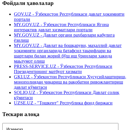
Фойдали ҳаволалар
GOV.UZ - Ўзбекистон Республикаси давлат ҳокимияти
портали
MY.GOV.UZ - Ўзбекистон Республикаси Ягона
интерактив давлат хизматлари портали
MY.GOV.UZ - Давлат органи раҳбарлари қабулига
ёзилиш
MY.GOV.UZ - Давлат ва бошқаруви, маҳаллий давлат
ҳокимияти органларида батафсил таьрифлари ва
шартлари билан жорий бўш иш ўринлари хақида
маьлумот олиш
PRESS-SERVICE.UZ - Ўзбекистон Республикаси
Президентининг матбуот хизмати
GKI.UZ - Ўзбекистон Республикаси Хусусийлаштириш,
монополиядан чиқариш ва рақобатни ривожлантириш
давлат қўмитаси
SOLIQ.UZ - Ўзбекистон Республикаси Давлат солиқ
қўмитаси
UZSE.UZ - "Тошкент" Республика фонд биржаси
Тескари алоқа