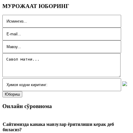
МУРОЖААТ ЮБОРИНГ
Онлайн сўровнома
Сайтимизда канака мавзулар ёритилиши керак деб
биласиз?