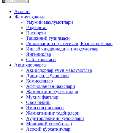
Асосий
Жамият ҳақида
Умумий маълумотлари
Раҳбарият
Паспорти
Ташкилий тузилмаси
Ривожланиш стратегияси, Бизнес режалар
Ишлаб чиқариладиган маҳсулотлар
Янгиликлар
Сайт харитаси
Акциядорларга
Акциядорлар учун маълумотлар
Дивиденд тўловлари
Комиссиялар
Аффилланган шахслари
Жамиятнинг ҳужжатлари
Муҳим фактлар
Овоз бериш
Эмиссия рисоласи
Жамиятининг тадбирлари
Аудиторларнинг хулосалари
Молиявий хисоботлар
Асосий кўрсаткичлар