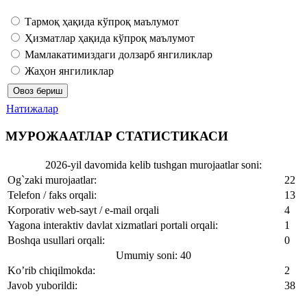
Тармоқ ҳақида кўпроқ маълумот
Ҳизматлар ҳақида кўпроқ маълумот
Мамлакатимиздаги долзарб янгиликлар
Жаҳон янгиликлар
Натижалар
МУРОЖААТЛАР СТАТИСТИКАСИ
2026-yil davomida kelib tushgan murojaatlar soni:
Og`zaki murojaatlar:
22
Telefon / faks orqali:
13
Korporativ web-sayt / e-mail orqali
4
Yagona interaktiv davlat xizmatlari portali orqali:
1
Boshqa usullari orqali:
0
Umumiy soni: 40
Ko’rib chiqilmokda:
2
Javob yuborildi:
38