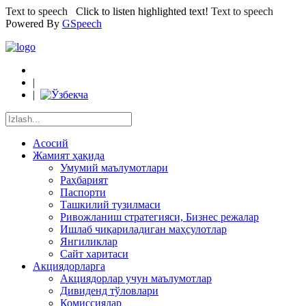
Text to speech
Click to listen highlighted text!
Text to speech
Powered By
GSpeech
|
|
Асосий
Жамият ҳақида
Умумий маълумотлари
Раҳбарият
Паспорти
Ташкилий тузилмаси
Ривожланиш стратегияси, Бизнес режалар
Ишлаб чиқариладиган маҳсулотлар
Янгиликлар
Сайт харитаси
Акциядорларга
Акциядорлар учун маълумотлар
Дивиденд тўловлари
Комиссиялар