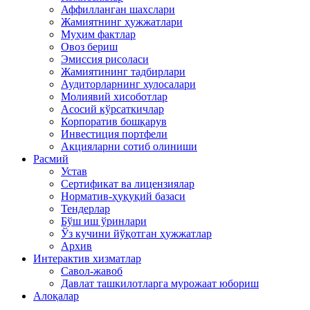
Аффилланган шахслари
Жамиятнинг ҳужжатлари
Муҳим фактлар
Овоз бериш
Эмиссия рисоласи
Жамиятининг тадбирлари
Аудиторларнинг хулосалари
Молиявий хисоботлар
Асосий кўрсаткичлар
Корпоратив бошқарув
Инвестиция портфели
Акцияларни сотиб олиниши
Расмий
Устав
Сертификат ва лицензиялар
Норматив-ҳуқуқий базаси
Тендерлар
Бўш иш ўринлари
Ўз кучини йўқотган ҳужжатлар
Архив
Интерактив хизматлар
Савол-жавоб
Давлат ташкилотларга мурожаат юбориш
Алоқалар