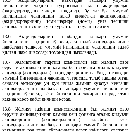
13.5. Акциядорларнинг навбатдан ташқари умумий
йиғилишини чақириш тўғрисидаги талаб акциядордан
(акциядорлардан) чиққан тақдирда, бу талабда умумий
йиғилишни чақиришни талаб қилаётган акциядорнинг
(акциядорларнинг) исми-шарифи (номи), унга тегишли
акцияларнинг сони, тури кўрсатилган бўлиши лозим.
13.6. Акциядорларнинг навбатдан ташқари умумий
йиғилишини чақириш тўғрисидаги талаб акциядорларнинг
навбатдан ташқари умумий йиғилишини чақиришни талаб
қилган шахс (шахслар) томонидан имзоланади.
13.7. Жамиятнинг тафтиш комиссияси ёки жамият овоз
берувчи акцияларининг камида беш фоизига эгалик қилувчи
акциядор (акциядорлар) акциядорларнинг навбатдан ташқари
умумий йиғилишини чақириш тўғрисида талаб тақдим этган
санадан эътиборан ўн кун ичида жамият кузатув кенгаши
акциядорларнинг навбатдан ташқари умумий йиғилишини
чақириш тўғрисида ёки йиғилишни чақиришни рад этиш
ҳақида қарор қабул қилиши керак.
13.8. Жамият тафтиш комиссиясининг ёки жамият овоз
берувчи акцияларининг камида беш фоизига эгалик қилувчи
акциядорнинг (акциядорларнинг) талабига кўра
акциядорларнинг навбатдан ташқари умумий йиғилишини
чақиришни рад этиш тўғрисидаги қарор қуйидаги ҳолларда