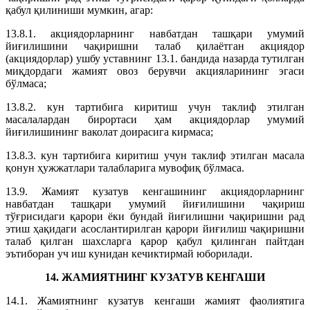
қабул қилиниши мумкин, агар:
13.8.1. акциядорларнинг навбатдан ташқари умумий
йиғилишини чақиришни талаб қилаётган акциядор
(акциядорлар) ушбу уставнинг 13.1. бандида назарда тутилган
миқдордаги жамият овоз берувчи акцияларининг эгаси
бўлмаса;
13.8.2. кун тартибига киритиш учун таклиф этилган
масалалардан бирортаси ҳам акциядорлар умумий
йиғилишининг ваколат доирасига кирмаса;
13.8.3. кун тартибига киритиш учун таклиф этилган масала
қонун ҳужжатлари талабларига мувофиқ бўлмаса.
13.9. Жамият кузатув кенгашининг акциядорларнинг
навбатдан ташқари умумий йиғилишини чақириш
тўғрисидаги қарори ёки бундай йиғилишни чақиришни рад
этиш ҳақидаги асослантирилган қарори йиғилиш чақиришни
талаб қилган шахсларга қарор қабул қилинган пайтдан
эътиборан уч иш кунидан кечиктирмай юборилади.
14. ЖАМИЯТНИНГ КУЗАТУВ КЕНГАШИ
14.1. Жамиятнинг кузатув кенгаши жамият фаолиятига