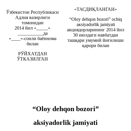
«ТАСДИҚЛАНГАН»
Ўзбекистон Республикаси
Адлия вазирлиги
“Oloy dehqon bozori” ochiq
томонидан
aкsiyadorlik jamiyati
2014 йил «_____»
акциядорларининг 2014 йил
___________да
30 июлдаги навбатдан
«____»-сонли баённома
ташқари умумий йиғилиши
билан
қарори билан
РЎЙХАТДАН
ЎТКАЗИЛГАН
“Oloy dehqon bozori”
aksiyadorlik jamiyati