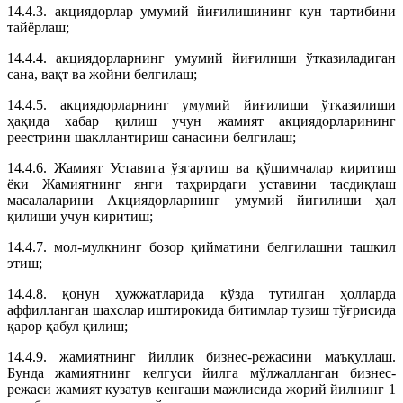
14.4.3. акциядорлар умумий йиғилишининг кун тартибини
тайёрлаш;
14.4.4. акциядорларнинг умумий йиғилиши ўтказиладиган
сана, вақт ва жойни белгилаш;
14.4.5. акциядорларнинг умумий йиғилиши ўтказилиши
ҳақида хабар қилиш учун жамият акциядорларининг
реестрини шакллантириш санасини белгилаш;
14.4.6. Жамият Уставига ўзгартиш ва қўшимчалар киритиш
ёки Жамиятнинг янги таҳрирдаги уставини тасдиқлаш
масалаларини Акциядорларнинг умумий йиғилиши ҳал
қилиши учун киритиш;
14.4.7. мол-мулкнинг бозор қийматини белгилашни ташкил
этиш;
14.4.8. қонун ҳужжатларида кўзда тутилган ҳолларда
аффилланган шахслар иштирокида битимлар тузиш тўғрисида
қарор қабул қилиш;
14.4.9. жамиятнинг йиллик бизнес-режасини маъқуллаш.
Бунда жамиятнинг келгуси йилга мўлжалланган бизнес-
режаси жамият кузатув кенгаши мажлисида жорий йилнинг 1