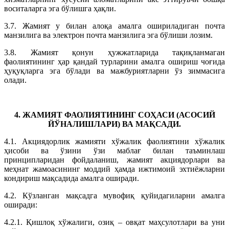
воситаларга эга бўлишга ҳақли.
3.7. Жамият у билан алоқа амалга ошириладиган почта
манзилига ва электрон почта манзилига эга бўлиши лозим.
3.8. Жамият қонун ҳужжатларида тақиқланмаган
фаолиятининг ҳар қандай турларини амалга ошириш чоғида
ҳуқуқларга эга бўлади ва мажбуриятларни ўз зиммасига
олади.
4. ЖАМИЯТ ФАОЛИЯТИНИНГ СОҲАСИ (АСОСИЙ
ЙЎНАЛИШЛАРИ) ВА МАҚСАДИ.
4.1. Акциядорлик жамияти хўжалик фаолиятини хўжалик
ҳисоби ва ўзини ўзи маблағ билан таъминлаш
принципларидан фойдаланиш, жамият акциядорлари ва
меҳнат жамоасининг моддий ҳамда ижтимоий эхтиёжларни
кондириш мақсадида амалга оширади.
4.2. Кўзланган мақсадга мувофиқ қуйидагиларни амалга
оширади:
4.2.1. Қишлоқ хўжалиги, озиқ – овқат маҳсулотлари ва уни