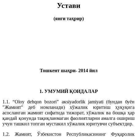
Устави
(янги таҳрир)
Тошкент шаҳри- 2014 йил
1. УМУМИЙ ҚОИДАЛАР
1.1. “Oloy dehqon bozori” aкsiyadorlik jamiyati (бундан буён
"Жамият" деб номланади) хўжалик юритиш ҳуқуқига
асосланган жамият сифатида тижорат, хўжалик ва бошқа ҳар
қандай қонунда тақиқланмаган фаолиятларни амалга ошириш
учун ташкил топган мустакил хўжалик юритувчи субъектдир.
1.2. Жамият, Ўзбекистон Республикасининг Фуқаролик