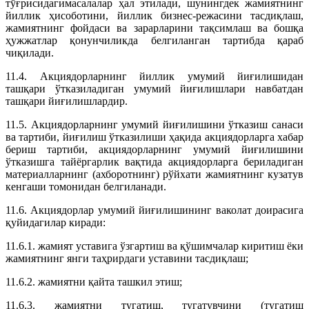
тўғрисидагимасалалар ҳал этилади, шунингдек жамиятнинг
йиллик ҳисоботини, йиллик бизнес-режасини тасдиқлаш,
жамиятнинг фойдаси ва зарарларини тақсимлаш ва бошқа
ҳужжатлар қонунчиликда белгиланган тартибда қараб
чиқилади.
11.4. Акциядорларнинг йиллик умумий йиғилишидан
ташқари ўтказиладиган умумий йиғилишлари навбатдан
ташқари йиғилишлардир.
11.5. Акциядорларнинг умумий йиғилишини ўтказиш санаси
ва тартиби, йиғилиш ўтказилиши ҳақида акциядорларга хабар
бериш тартиби, акциядорларнинг умумий йиғилишини
ўтказишга тайёргарлик вақтида акциядорларга бериладиган
материалларнинг (ахборотнинг) рўйхати жамиятнинг кузатув
кенгаши томонидан белгиланади.
11.6. Акциядорлар умумий йиғилишининг ваколат доирасига
қуйидагилар киради:
11.6.1. жамият уставига ўзгартиш ва қўшимчалар киритиш ёки
жамиятнинг янги таҳрирдаги уставини тасдиқлаш;
11.6.2. жамиятни қайта ташкил этиш;
11.6.3. жамиятни тугатиш, тугатувчини (тугатиш