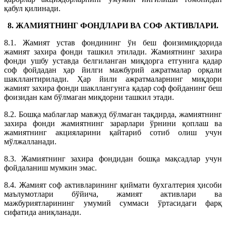
қабул қилинади.
8. ЖАМИЯТНИНГ ФОНДЛАРИ ВА СОФ АКТИВЛАРИ.
8.1. Жамият устав фондининг ўн беш фоизимиқдорида
жамият захира фонди ташкил этилади. Жамиятнинг захира
фонди ушбу уставда белгиланган миқдорга етгунига қадар
соф фойдадан ҳар йилги мажбурий ажратмалар орқали
шакллантирилади. Ҳар йили ажратмаларнинг миқдори
жамият захира фонди шакллангунга қадар соф фойданинг беш
фоизидан кам бўлмаган миқдорни ташкил этади.
8.2. Бошқа маблағлар мавжуд бўлмаган тақдирда, жамиятнинг
захира фонди жамиятнинг зарарлари ўрнини қоплаш ва
жамиятнинг акцияларини қайтариб сотиб олиш учун
мўлжалланади.
8.3. Жамиятнинг захира фондидан бошқа мақсадлар учун
фойдаланиш мумкин эмас.
8.4. Жамият соф активларининг қиймати бухгалтерия ҳисоби
маълумотлари бўйича, жамият активлари ва
мажбуриятларининг умумий суммаси ўртасидаги фарқ
сифатида аниқланади.