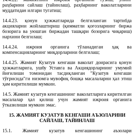
раҳбарини сайлаш (тайинлаш), раҳбарнинг ваколатларини
муддатидан илгари тугатиш;
14.4.23. қонун ҳужжатларида белгиланган тартибда
акцияларни жойлаштириш (қимматли қоғозларнинг биржа
бозорига ва уюшган биржадан ташқари бозорига чиқариш)
нархини белгилаш;
14.4.24. ижроия органига тўланадиган ҳақ ва
компенсацияларнинг миқдорларини белгилаш;
14.4.25. Жамият Кузатув кенгаши ваколат доирасига қонун
ҳужжатларига, ушбу Уставга ва Акциядорларнинг умумий
йиғилиши томонидан тасдиқланган "Кузатув кенгаши
тўғрисида"ги низомга мувофиқ бошқа масалаларни ҳал этиш
ҳам киритилиши мумкин.
14.5. Жамият кузатув кенгашининг ваколатларига киритилган
масалалар ҳал қилиш учун жамият ижроия органига
ўтказилиши мумкин эмас.
15. ЖАМИЯТ КУЗАТУВ КЕНГАШИ АЪЗОЛАРИНИ
САЙЛАШ, ТАЙИНЛАШ
15.1. Жамият кузатув кенгашининг аъзолари