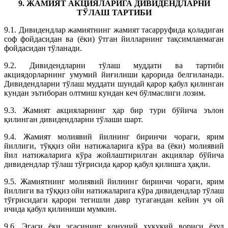
9. ЖАМИЯТ АКЦИЯЛАРИГА ДИВИДЕНДЛАРНИ
ТЎЛАШ ТАРТИБИ
9.1. Дивидендлар жамиятнинг жамият тасарруфида қоладиган
соф фойдасидан ва (ёки) ўтган йилларнинг тақсимланмаган
фойдасидан тўланади.
9.2. Дивидендларни тўлаш муддати ва тартиби
акциядорларнинг умумий йиғилиши қарорида белгиланади.
Дивидендларни тўлаш муддати шундай қарор қабул қилинган
кундан эътиборан олтмиш кундан кеч бўлмаслиги лозим.
9.3. Жамият акцияларнинг ҳар бир тури бўйича эълон
қилинган дивидендларни тўлаши шарт.
9.4. Жамият молиявий йилнинг биринчи чораги, ярим
йиллиги, тўққиз ойи натижаларига кўра ва (ёки) молиявий
йил натижаларига кўра жойлаштирилган акциялар бўйича
дивидендлар тўлаш тўғрисида қарор қабул қилишга ҳақли.
9.5. Жамиятнинг молиявий йилнинг биринчи чораги, ярим
йиллиги ва тўққиз ойи натижаларига кўра дивидендлар тўлаш
тўғрисидаги қарори тегишли давр тугагандан кейин уч ой
ичида қабул қилиниши мумкин.
9.6. Эгаси ёки эгасининг қонуний ҳуқуқий вориси ёхуд