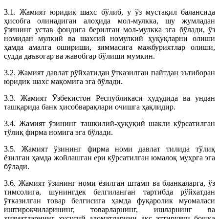
3.1. Жамият юридик шахс бўлиб, у ўз мустақил балансида
ҳисобга олинадиган алоҳида мол-мулкка, шу жумладан
ўзининг устав фондига берилган мол-мулкка эга бўлади, ўз
номидан мулкий ва шахсий номулкий ҳуқуқларни олиши
ҳамда амалга ошириши, зиммасига мажбуриятлар олиши,
судда даъвогар ва жавобгар бўлиши мумкин.
3.2. Жамият давлат рўйхатидан ўтказилган пайтдан эътиборан
юридик шахс мақомига эга бўлади.
3.3. Жамият Ўзбекистон Республикаси ҳудудида ва ундан
ташқарида банк ҳисобварақлари очишга ҳақлидир.
3.4. Жамият ўзининг ташкилий-ҳуқуқий шакли кўрсатилган
тўлиқ фирма номига эга бўлади.
3.5. Жамият ўзининг фирма номи давлат тилида тўлиқ
ёзилган ҳамда жойлашган ери кўрсатилган юмалоқ муҳрга эга
бўлади.
3.6. Жамият ўзининг номи ёзилган штамп ва бланкаларга, ўз
тимсолига, шунингдек белгиланган тартибда рўйхатдан
ўтказилган товар белгисига ҳамда фуқаролик муомаласи
иштирокчиларининг, товарларнинг, ишларнинг ва
хизматларнинг хусусий аломатларини акс эттирувчи бошқа