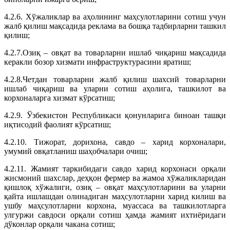
4.2.6. Хўжаликлар ва аҳолининг маҳсулотларини сотиш учун
жалб қилиш мақсадида реклама ва бошқа тадбирларни ташкил
қилиш;
4.2.7.Озиқ – овқат ва товарларни ишлаб чиқариш мақсадида
керакли бозор хизмати инфраструктурасини яратиш;
4.2.8.Четдан товарларни жалб қилиш шахсий товарларни
ишлаб чиқариш ва уларни сотиш аҳолига, ташкилот ва
корхоналарга хизмат кўрсатиш;
4.2.9. Ўзбекистон Республикаси қонунларига биноан ташқи
иқтисодий фаолият кўрсатиш;
4.2.10. Тижорат, дорихона, савдо – харид корхоналари,
умумий овқатланиш шаҳобчалари очиш;
4.2.11. Жамият таркибидаги савдо харид корхонаси орқали
жисмоний шахслар, деҳқон фермер ва жамоа хўжаликларидан
қишлоқ хўжалиги, озиқ – овқат маҳсулотларини ва уларни
қайта ишлашдан олинадиган маҳсулотларни харид килиш ва
ушбу маҳсулотларни корхона, муассаса ва ташкилотларга
улгуржи савдоси орқали сотиш ҳамда жамият ихтиёридаги
дўконлар орқали чакана сотиш;