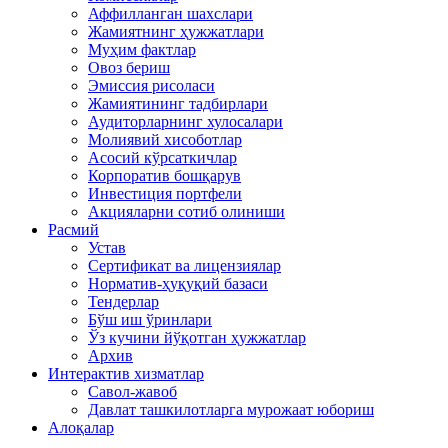
Аффилланган шахслари
Жамиятнинг ҳужжатлари
Муҳим фактлар
Овоз бериш
Эмиссия рисоласи
Жамиятининг тадбирлари
Аудиторларнинг хулосалари
Молиявий хисоботлар
Асосий кўрсаткичлар
Корпоратив бошқарув
Инвестиция портфели
Акцияларни сотиб олиниши
Расмий
Устав
Сертификат ва лицензиялар
Норматив-ҳуқуқий базаси
Тендерлар
Бўш иш ўринлари
Ўз кучини йўқотган ҳужжатлар
Архив
Интерактив хизматлар
Савол-жавоб
Давлат ташкилотларга мурожаат юбориш
Алоқалар