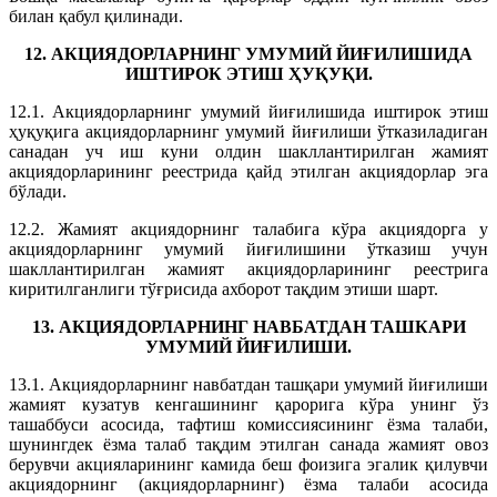
билан қабул қилинади.
12. АКЦИЯДОРЛАРНИНГ УМУМИЙ ЙИҒИЛИШИДА
ИШТИРОК ЭТИШ ҲУҚУҚИ.
12.1. Акциядорларнинг умумий йиғилишида иштирок этиш
ҳуқуқига акциядорларнинг умумий йиғилиши ўтказиладиган
санадан уч иш куни олдин шакллантирилган жамият
акциядорларининг реестрида қайд этилган акциядорлар эга
бўлади.
12.2. Жамият акциядорнинг талабига кўра акциядорга у
акциядорларнинг умумий йиғилишини ўтказиш учун
шакллантирилган жамият акциядорларининг реестрига
киритилганлиги тўғрисида ахборот тақдим этиши шарт.
13. АКЦИЯДОРЛАРНИНГ НАВБАТДАН ТАШКАРИ
УМУМИЙ ЙИҒИЛИШИ.
13.1. Акциядорларнинг навбатдан ташқари умумий йиғилиши
жамият кузатув кенгашининг қарорига кўра унинг ўз
ташаббуси асосида, тафтиш комиссиясининг ёзма талаби,
шунингдек ёзма талаб тақдим этилган санада жамият овоз
берувчи акцияларининг камида беш фоизига эгалик қилувчи
акциядорнинг (акциядорларнинг) ёзма талаби асосида