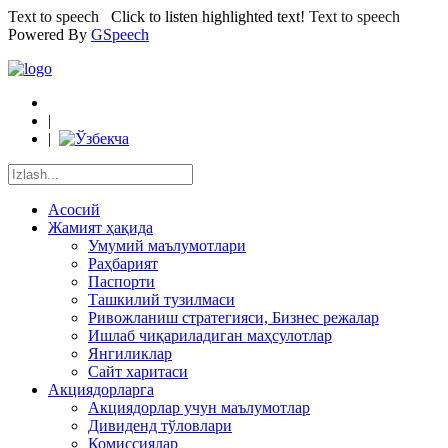
Text to speech
Click to listen highlighted text!
Text to speech
Powered By
GSpeech
|
|
Асосий
Жамият ҳақида
Умумий маълумотлари
Раҳбарият
Паспорти
Ташкилий тузилмаси
Ривожланиш стратегияси, Бизнес режалар
Ишлаб чиқариладиган маҳсулотлар
Янгиликлар
Сайт харитаси
Акциядорларга
Акциядорлар учун маълумотлар
Дивиденд тўловлари
Комиссиялар