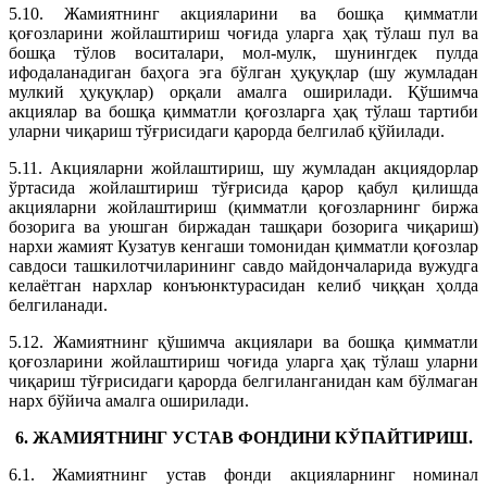
5.10. Жамиятнинг акцияларини ва бошқа қимматли
қоғозларини жойлаштириш чоғида уларга ҳақ тўлаш пул ва
бошқа тўлов воситалари, мол-мулк, шунингдек пулда
ифодаланадиган баҳога эга бўлган ҳуқуқлар (шу жумладан
мулкий ҳуқуқлар) орқали амалга оширилади. Қўшимча
акциялар ва бошқа қимматли қоғозларга ҳақ тўлаш тартиби
уларни чиқариш тўғрисидаги қарорда белгилаб қўйилади.
5.11. Акцияларни жойлаштириш, шу жумладан акциядорлар
ўртасида жойлаштириш тўғрисида қарор қабул қилишда
акцияларни жойлаштириш (қимматли қоғозларнинг биржа
бозорига ва уюшган биржадан ташқари бозорига чиқариш)
нархи жамият Кузатув кенгаши томонидан қимматли қоғозлар
савдоси ташкилотчиларининг савдо майдончаларида вужудга
келаётган нархлар конъюнктурасидан келиб чиққан ҳолда
белгиланади.
5.12. Жамиятнинг қўшимча акциялари ва бошқа қимматли
қоғозларини жойлаштириш чоғида уларга ҳақ тўлаш уларни
чиқариш тўғрисидаги қарорда белгиланганидан кам бўлмаган
нарх бўйича амалга оширилади.
6. ЖАМИЯТНИНГ УСТАВ ФОНДИНИ КЎПАЙТИРИШ.
6.1. Жамиятнинг устав фонди акцияларнинг номинал