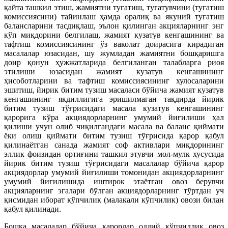
қайта ташкил этиш, жамиятни тугатиш, тугатувчини (тугатиш
комиссиясини) тайинлаш ҳамда оралиқ ва якуний тугатиш
балансларини тасдиқлаш, эълон қилинган акцияларнинг энг
кўп миқдорини белгилаш, жамият кузатув кенгашининг ва
тафтиш комиссиясининг ўз ваколат доирасига кирадиган
масалалар юзасидан, шу жумладан жамиятни бошқаришга
доир қонун ҳужжатларида белгиланган талабларга риоя
этилиши юзасидан жамият кузатув кенгашининг
ҳисоботларини ва тафтиш комиссиясининг хулосаларини
эшитиш, йирик битим тузиш масаласи бўйича жамият кузатув
кенгашининг якдиллигига эришилмаган тақдирда йирик
битим тузиш тўғрисидаги масала кузатув кенгашининг
қарорига кўра акциядорларнинг умумий йиғилиши ҳал
қилиши учун олиб чиқилгандаги масала ва баланс қиймати
ёки олиш қиймати битим тузиш тўғрисида қарор қабул
қилинаётган санада жамият соф активлари миқдорининг
эллик фоизидан ортиғини ташкил этувчи мол-мулк хусусида
йирик битим тузиш тўғрисидаги масалалар бўйича қарор
акциядорлар умумий йиғилиши томонидан акциядорларнинг
умумий йиғилишида иштирок этаётган овоз берувчи
акцияларнинг эгалари бўлган акциядорларнинг тўртдан уч
қисмидан иборат кўпчилик (малакали кўпчилик) овози билан
қабул қилинади.
Бошқа масалалар бўйича қарорлар оддий кўпчиллик овоз