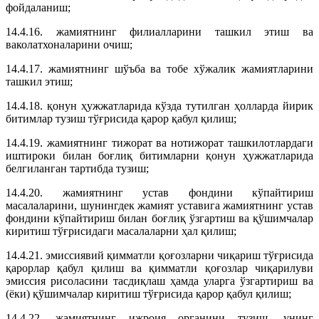
фойдаланиш;
14.4.16. жамиятнинг филиалларини ташкил этиш ва
ваколатхоналарини очиш;
14.4.17. жамиятнинг шўъба ва тобе хўжалик жамиятларини
ташкил этиш;
14.4.18. қонун ҳужжатларида кўзда тутилган ҳолларда йирик
битимлар тузиш тўғрисида қарор қабул қилиш;
14.4.19. жамиятнинг тижорат ва нотижорат ташкилотлардаги
иштироки билан боғлиқ битимларни қонун ҳужжатларида
белгиланган тартибда тузиш;
14.4.20. жамиятнинг устав фондини кўпайтириш
масалаларини, шунингдек жамият уставига жамиятнинг устав
фондини кўпайтириш билан боғлиқ ўзгартиш ва қўшимчалар
киритиш тўғрисидаги масалаларни ҳал қилиш;
14.4.21. эмиссиявий қимматли қоғозларни чиқариш тўғрисида
қарорлар қабул қилиш ва қимматли қоғозлар чиқарилуви
эмиссия рисоласини тасдиқлаш ҳамда уларга ўзгартириш ва
(ёки) қўшимчалар киритиш тўғрисида қарор қабул қилиш;
14.4.22. жамиятнинг ижроия органини тузиш, унинг