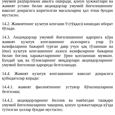
умумий раҳбарликни амалга оширади, қонун ҳужжатлари ва
жамият устави билан акциядорлар умумий йиғилишининг
ваколат доирасига киритилган масалаларни ҳал этиш бундан
мустасно.
14.2. Жамиятнинг кузатув кенгаши 9 (тўққиз) кишидан иборат
бўлади.
14.3. Акциядорлар умумий йиғилишининг қарорига кўра
жамият кузатув кенгашининг аъзоларига улар ўз
вазифаларини бажариб турган давр учун ҳақ тўланиши ва
(ёки) кузатув кенгашининг аъзоси вазифаларини бажариш
билан боғлиқ харажатларининг ўрни қопланиши мумкин.
Бундай ҳақ ва тўловларнинг миқдорлари акциядорларнинг
умумий йиғилиши қарорида белгиланади.
14.4. Жамият кузатув кенгашининг ваколат доирасига
қуйидагилар киради:
14.4.1. жамият фаолиятининг устувор йўналишларини
белгилаш;
14.4.2. акциядорларнинг йиллик ва навбатдан ташқари
умумий йиғилишларини чақириш, қонун ҳужжатларида кўзда
тутилган ҳоллар бундан мустасно;