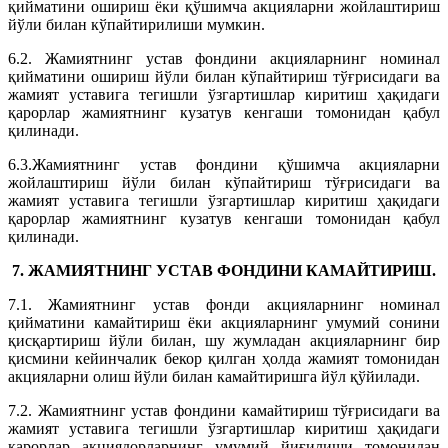
қийматини ошириш ёки қўшимча акцияларни жойлаштириш
йўли билан кўпайтирилиши мумкин.
6.2. Жамиятнинг устав фондини акцияларнинг номинал
қийматини ошириш йўли билан кўпайтириш тўғрисидаги ва
жамият уставига тегишли ўзгартишлар киритиш ҳақидаги
қарорлар жамиятнинг кузатув кенгаши томонидан қабул
қилинади.
6.3.Жамиятнинг устав фондини қўшимча акцияларни
жойлаштириш йўли билан кўпайтириш тўғрисидаги ва
жамият уставига тегишли ўзгартишлар киритиш ҳақидаги
қарорлар жамиятнинг кузатув кенгаши томонидан қабул
қилинади.
7. ЖАМИЯТНИНГ УСТАВ ФОНДИНИ КАМАЙТИРИШ.
7.1. Жамиятнинг устав фонди акцияларнинг номинал
қийматини камайтириш ёки акцияларнинг умумий сонини
қисқартириш йўли билан, шу жумладан акцияларнинг бир
қисмини кейинчалик бекор қилган ҳолда жамият томонидан
акцияларни олиш йўли билан камайтиришга йўл қўйилади.
7.2. Жамиятнинг устав фондини камайтириш тўғрисидаги ва
жамият уставига тегишли ўзгартишлар киритиш ҳақидаги
қарорлар акциядорларнинг умумий йиғилиши томонидан