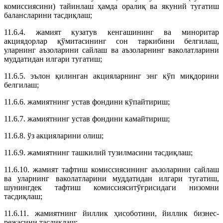
комиссиясини) тайинлаш ҳамда оралиқ ва якуний тугатиш
балансларини тасдиқлаш;
11.6.4. жамият кузатув кенгашининг ва миноритар
акциядорлар қўмитасининг сон таркибини белгилаш,
уларнинг аъзоларини сайлаш ва аъзоларнинг ваколатларини
муддатидан илгари тугатиш;
11.6.5. эълон қилинган акцияларнинг энг кўп миқдорини
белгилаш;
11.6.6. жамиятнинг устав фондини кўпайтириш;
11.6.7. жамиятнинг устав фондини камайтириш;
11.6.8. ўз акцияларини олиш;
11.6.9. жамиятнинг ташкилий тузилмасини тасдиқлаш;
11.6.10. жамият тафтиш комиссиясининг аъзоларини сайлаш
ва уларнинг ваколатларини муддатидан илгари тугатиш,
шунингдек тафтиш комиссияситўғрисидаги низомни
тасдиқлаш;
11.6.11. жамиятнинг йиллик ҳисоботини, йиллик бизнес-
режасини тасдиқлаш;