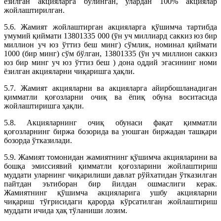
ёзилган акцияларга бўлинган, улардан 100% акциялар
жойлаштирилган.
5.6. Жамият жойлаштирган акцияларга қўшимча тартибда
умумий қиймати 13801335 000 (ўн уч миллиард саккиз юз бир
миллион уч юз ўттиз беш минг) сўмлик, номинал қиймати
1000 (бир минг) сўм бўлган, 13801335 (ўн уч миллион саккиз
юз бир минг уч юз ўттиз беш ) дона оддий эгасининг номи
ёзилган акцияларни чиқаришга ҳақли.
5.7. Жамият акцияларни ва акцияларга айирбошланадиган
қимматли қоғозларни очиқ ва ёпиқ обуна воситасида
жойлаштиришга ҳақли.
5.8. Акцияларнинг очиқ обунаси фақат қимматли
қоғозларнинг биржа бозорида ва уюшган биржадан ташқари
бозорда ўтказилади.
5.9. Жамият томонидан жамиятнинг қўшимча акцияларини ва
бошқа эмиссиявий қимматли қоғозларини жойлаштириш
муддати уларнинг чиқарилиши давлат рўйхатидан ўтказилган
пайтдан эътиборан бир йилдан ошмаслиги керак.
Жамиятнинг қўшимча акцияларига ушбу акцияларни
чиқариш тўғрисидаги қарорда кўрсатилган жойлаштириш
муддати ичида ҳақ тўланиши лозим.