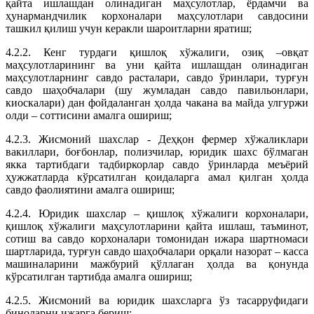
қайта ишлашдан олинадиган маҳсулотлар, ёрдамчи ва
ҳунармандчилик корхоналари маҳсулотлари савдосини
ташкил қилиш учун керакли шароитларни яратиш;
4.2.2. Кенг турдаги қишлоқ хўжалиги, озиқ –овқат
маҳсулотларининг ва уни қайта ишлашдан олинадиган
маҳсулотларнинг савдо расталари, савдо ўринлари, турғун
савдо шаҳобчалари (шу жумладан савдо павильонлари,
киоскалари) дан фойдаланган ҳолда чакана ва майда улгуржи
олди – соттисини амалга ошириш;
4.2.3. Жисмоний шахслар - Деҳқон фермер хўжаликлари
вакиллари, боғбонлар, полизчилар, юридик шахс бўлмаган
якка тартибдаги тадбиркорлар савдо ўринларда меъёрий
ҳужжатларда кўрсатилган қоидаларга амал қилган ҳолда
савдо фаолиятини амалга ошириш;
4.2.4. Юридик шахслар – қишлоқ хўжалиги корхоналари,
қишлоқ хўжалиги маҳсулотларини қайта ишлаш, таъминот,
сотиш ва савдо корхоналари томонидан ижара шартномаси
шартларида, турғун савдо шаҳобчалари орқали назорат – касса
машиналарини мажбурий қўллаган ҳолда ва қонунда
кўрсатилган тартибда амалга ошириш;
4.2.5. Жисмоний ва юридик шахсларга ўз тасарруфидаги
биноларни ижарга бериш;