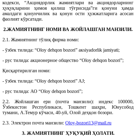
кодекси, “Акциядорлик жамиятлари ва акциядорларнинг
ҳуқуқларини ҳимоя қилиш тўғрисида”ги қонуни ҳамда
амалдаги қонунчилик ва қонун ости ҳужжатларига асосан
фаолият кўрсатади.
2.ЖАМИЯТНИНГ НОМИ ВА ЖОЙЛАШГАН МАНЗИЛИ.
2.1. Жамиятнинг тўлиқ фирма номи:
- ўзбек тилида: “Oloy dehqon bozori” aкsiyadorlik jamiyati;
- рус тилида: акционерное общество “Oloy dehqon bozori”;
Қисқартирилган номи:
- ўзбек тилида: “Oloy dehqon bozori” AJ;
- рус тилида: АО “Oloy dehqon bozori”;
2.2. Жойлашган ери (почта манзили): индекс 100000,
Ўзбекистон Республикаси, Тошкент шаҳри, Юнусобод
тумани, А.Темур кўчаси, 40-уй, Олой деҳқон бозори.
2.3. Электрон почта манзили:
Oloy-bozori13@mail.ru
3. ЖАМИЯТНИНГ ҲУҚУҚИЙ ҲОЛАТИ.