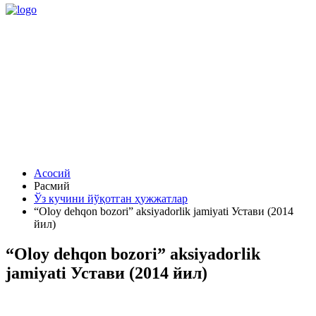
Асосий
Расмий
Ўз кучини йўқотган ҳужжатлар
“Oloy dehqon bozori” aksiyadorlik jamiyati Устави (2014
йил)
“Oloy dehqon bozori” aksiyadorlik
jamiyati Устави (2014 йил)