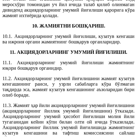
меросхўри томонидан уч йил ичида талаб қилиб олинмаган
дивиденд акциядорларнинг умумий йиғилиши қарорига кўра
жамият ихтиёрида қолади.
10. ЖАМИЯТНИ БОШҚАРИШ.
10.1. Акциядорларнинг умумий йиғилиши, кузатув кенгаши
ва ижроия органи жамиятнинг бошқарув органларидир.
11. АКЦИЯДОРЛАРНИНГ УМУМИЙ ЙИҒИЛИШИ.
11.1. Акциядорларнинг умумий йиғилиши жамиятнинг
юқори бошқарув органидир.
11.2. Акциядорларнинг умумий йиғилишини жамият кузатув
кенгашининг раиси, у узрли сабабларга кўра бўлмаган
тақдирда эса, жамият кузатув кенгашининг аъзоларидан бири
олиб боради.
11.3. Жамият ҳар йили акциядорларнинг умумий йиғилишини
(акциядорларнинг йиллик умумий йиғилишини) ўтказади.
Акциядорларнинг умумий ҳисобот йиғилиши молия йили
тугаганидан кейин кўпи билан олти ой ичида ўтказилади.
Акциядорларнинг йиллик умумий йиғилишида жамиятнинг
кузатув кенгашини ва тафтиш комиссиясини сайлаш