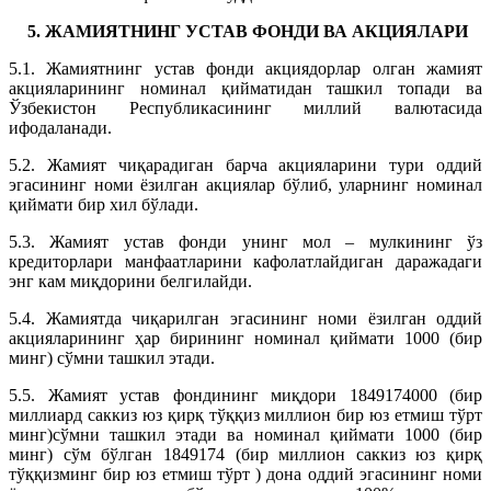
5. ЖАМИЯТНИНГ УСТАВ ФОНДИ ВА АКЦИЯЛАРИ
5.1. Жамиятнинг устав фонди акциядорлар олган жамият
акцияларининг номинал қийматидан ташкил топади ва
Ўзбекистон Республикасининг миллий валютасида
ифодаланади.
5.2. Жамият чиқарадиган барча акцияларини тури оддий
эгасининг номи ёзилган акциялар бўлиб, уларнинг номинал
қиймати бир хил бўлади.
5.3. Жамият устав фонди унинг мол – мулкининг ўз
кредиторлари манфаатларини кафолатлайдиган даражадаги
энг кам миқдорини белгилайди.
5.4. Жамиятда чиқарилган эгасининг номи ёзилган оддий
акцияларининг ҳар бирининг номинал қиймати 1000 (бир
минг) сўмни ташкил этади.
5.5. Жамият устав фондининг миқдори 1849174000 (бир
миллиард саккиз юз қирқ тўққиз миллион бир юз етмиш тўрт
минг)сўмни ташкил этади ва номинал қиймати 1000 (бир
минг) сўм бўлган 1849174 (бир миллион саккиз юз қирқ
тўққизминг бир юз етмиш тўрт ) дона оддий эгасининг номи