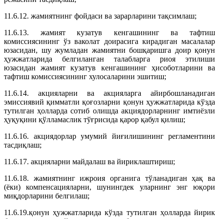
11.6.12. жамиятнинг фойдаси ва зарарларини тақсимлаш;
11.6.13. жамият кузатув кенгашининг ва тафтиш
комиссиясининг ўз ваколат доирасига кирадиган масалалар
юзасидан, шу жумладан жамиятни бошқаришга доир қонун
ҳужжатларида белгиланган талабларга риоя этилиши
юзасидан жамият кузатув кенгашининг ҳисоботларини ва
тафтиш комиссиясининг хулосаларини эшитиш;
11.6.14. акцияларни ва акцияларга айирбошланадиган
эмиссиявий қимматли қоғозларни қонун ҳужжатларида кўзда
тутилган ҳолларда сотиб олишда акциядорларнинг имтиёзли
ҳуқуқини қўлламаслик тўғрисида қарор қабул қилиш;
11.6.16. акциядорлар умумий йиғилишининг регламентини
тасдиқлаш;
11.6.17. акцияларни майдалаш ва йириклаштириш;
11.6.18. жамиятнинг ижроия органига тўланадиган ҳақ ва
(ёки) компенсацияларни, шунингдек уларнинг энг юқори
миқдорларини белгилаш;
11.6.19.қонун ҳужжатларида кўзда тутилган ҳолларда йирик