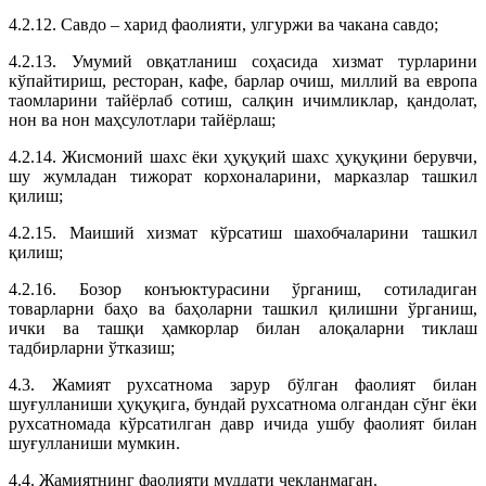
4.2.12. Савдо – харид фаолияти, улгуржи ва чакана савдо;
4.2.13. Умумий овқатланиш соҳасида хизмат турларини
кўпайтириш, ресторан, кафе, барлар очиш, миллий ва европа
таомларини тайёрлаб сотиш, салқин ичимликлар, қандолат,
нон ва нон маҳсулотлари тайёрлаш;
4.2.14. Жисмоний шахс ёки ҳуқуқий шахс ҳуқуқини берувчи,
шу жумладан тижорат корхоналарини, марказлар ташкил
қилиш;
4.2.15. Маиший хизмат кўрсатиш шахобчаларини ташкил
қилиш;
4.2.16. Бозор конъюктурасини ўрганиш, сотиладиган
товарларни баҳо ва баҳоларни ташкил қилишни ўрганиш,
ички ва ташқи ҳамкорлар билан алоқаларни тиклаш
тадбирларни ўтказиш;
4.3. Жамият рухсатнома зарур бўлган фаолият билан
шуғулланиши ҳуқуқига, бундай рухсатнома олгандан сўнг ёки
рухсатномада кўрсатилган давр ичида ушбу фаолият билан
шуғулланиши мумкин.
4.4. Жамиятнинг фаолияти муддати чекланмаган.