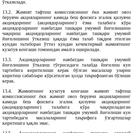
ўтказилади.
13.2. Жамият тафтиш комиссиясининг ёки жамият овоз
берувчи акцияларининг камида беш фоизига эгалик қилувчи
акциядорнинг (акциядорларнинг) ёзма талабига кўра
акциядорларнинг навбатдан ташқари умумий йиғилишини
чақириш акциядорларнинг навбатдан ташқари умумий
йиғилишини ўтказиш ҳақида ёзма талаб тақдим этилган
кундан эътиборан ўттиз кундан кечиктирмай жамиятнинг
кузатув кенгаши томонидан амалга оширилади.
13.3. Акциядорларнинг навбатдан ташқари умумий
йиғилишини ўтказиш тўғрисидаги талабда йиғилиш кун
тартибига киритилиши керак бўлган масалалар уларни
киритиш сабаблари кўрсатилган ҳолда таърифланган бўлиши
керак.
13.4. Жамиятнинг кузатув кенгаши жамият тафтиш
комиссиясининг ёки жамият овоз берувчи акцияларининг
камида беш фоизига эгалик қилувчи акциядорнинг
(акциядорларнинг) талабига кўра чақириладиган
акциядорларнинг навбатдан ташқари умумий йиғилиши кун
тартибидаги масалаларнинг таърифига ўзгартишлар
киритишга ҳақли эмас.