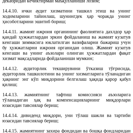
декабридан кечиктирмай маъқулланиши лозим;
14.4.10. ички аудит хизматини ташкил этиш ва унинг
ходимларини тайинлаш, шунингдек ҳар чоракда унинг
ҳисоботларини эшитиб бориш;
14.4.11. жамият ижроия органининг фаолиятига дахлдор ҳар
қандай ҳужжатлардан эркин фойдаланиш ва жамият кузатув
кенгаши зиммасига юклатилган вазифаларни бажариш учун
бу ҳужжатларни ижроия органидан олиш. Жамият кузатув
кенгаши ва унинг аъзолари олинган ҳужжатлардан фақат
хизмат мақсадларида фойдаланиши мумкин;
14.4.12. аудиторлик текширувини ўтказиш тўғрисида,
аудиторлик ташкилотини ва унинг хизматларига тўланадиган
ҳақнинг энг кўп миқдорини белгилаш ҳақида қарор қабул
қилиш;
14.4.13. жамиятнинг тафтиш комиссияси аъзоларига
тўланадиган ҳақ ва компенсацияларнинг миқдорлари
юзасидан тавсиялар бериш;
14.4.14. дивиденд миқдори, уни тўлаш шакли ва тартиби
юзасидан тавсиялар бериш;
14.4.15. жамиятнинг захира фондидан ва бошқа фондларидан